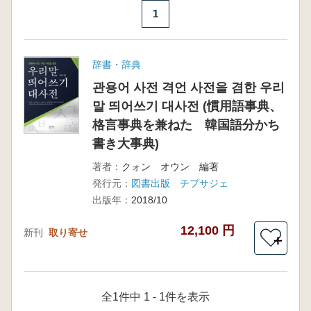
1
辞書・辞典
관용어 사전 격언 사전을 겸한 우리
말 띄어쓰기 대사전 (慣用語事典、
格言事典を兼ねた 韓国語分かち
書き大事典)
著者：
クォン オウン 編著
発行元：
図書出版 チプサジェ
出版年：
2018/10
12,100 円
新刊
取り寄せ
＋
全1件中 1 - 1件を表示