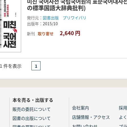
미친 국어사전 국립국어원의 표준국어대
の標準国語大辞典批判)
発行元：
図書出版 プリワイパリ
出版年：
2015/10
2,640 円
新刊
取り寄せ
- 1 件を表示
1
本を売る・出版する
会社案内
採
販売の委託について
店舗情報・アクセス
よ
図書の出版について
お問い合わせ
プ
図書の買取について