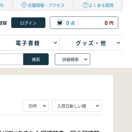
内
店舗情報・アクセス
よくある質問
0
0
登録
点
円
電子書籍
グッズ・他
詳細検索