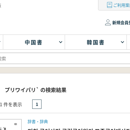
ご利用案
版
新規会員
中国書
韓国書
 プリワイパリ` の検索結果
- 1 件を表示
1
辞書・辞典