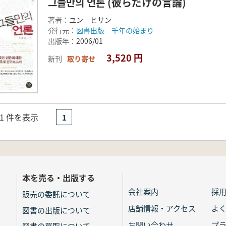
그들만의 언론 (彼らだけの言論)
著者：
ユン ヒサン
発行元：
図書出版 千年の始まり
出版年：
2006/01
3,520 円
新刊
取り寄せ
- 1 件を表示
1
本を売る・出版する
会社案内
採
販売の委託について
店舗情報・アクセス
よ
図書の出版について
お問い合わせ
プ
図書の買取について