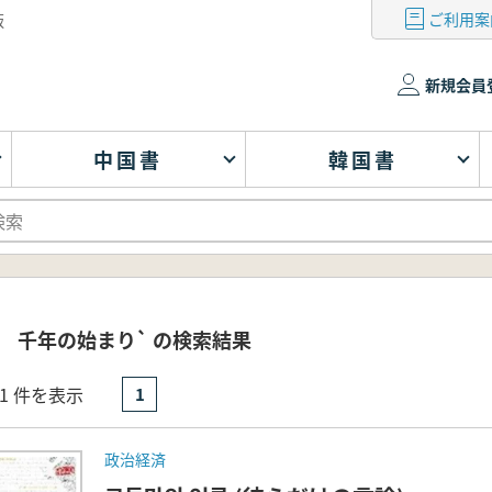
ご利用案
版
新規会員
中国書
韓国書
 千年の始まり` の検索結果
- 1 件を表示
1
政治経済