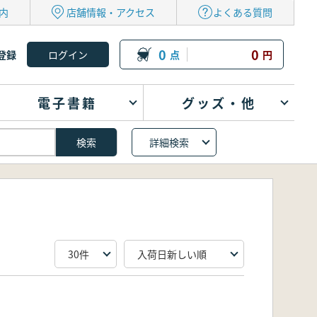
内
店舗情報・アクセス
よくある質問
0
0
登録
点
円
電子書籍
グッズ・他
詳細検索