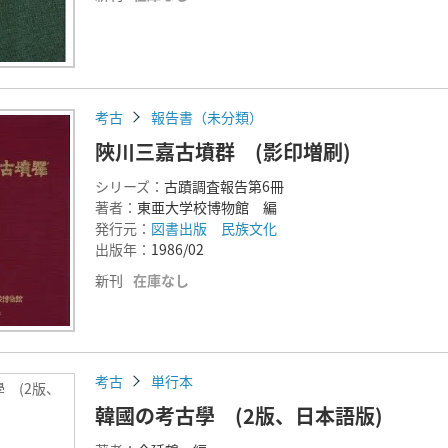
考古
報告書（未分類）
陜川三嘉古墳群 (影印増刷)
シリーズ：
古蹟調査報告第6冊
著者：
東亜大学校博物館 編
発行元：
図書出版 民族文化
出版年：
1986/02
新刊
在庫なし
考古
単行本
 (2版、
韓國の考古學 (2版、日本語版)