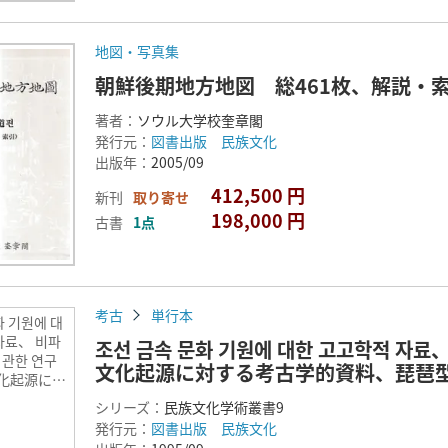
地図・写真集
朝鮮後期地方地図 総461枚、解説・索
著者：
ソウル大学校奎章閣
発行元：
図書出版 民族文化
出版年：
2005/09
412,500 円
新刊
取り寄せ
198,000 円
古書
1点
考古
単行本
화 기원에 대
자료、 비파
조선 금속 문화 기원에 대한 고고학적 자료
 관한 연구
文化起源に対する考古学的資料、琵琶型
文化起源に対
的資料、琵
シリーズ：
民族文化学術叢書9
化に関する
発行元：
図書出版 民族文化