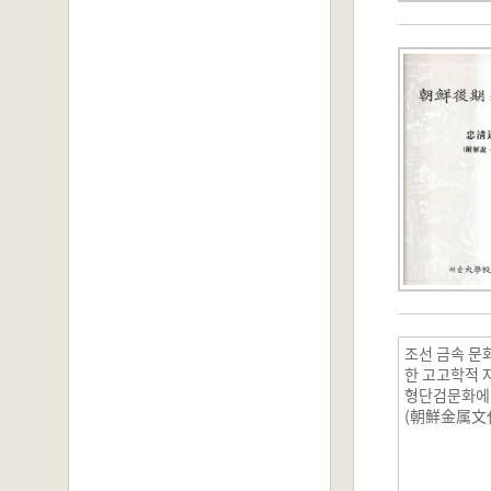
조선 금속 문
한 고고학적 
형단검문화에
(朝鮮金属
する考古学
琶型短剣文
研究)