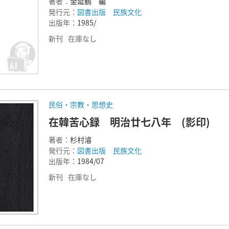
著者：
金延鶴 編
発行元：
図書出版 民族文化
出版年：
1985/
新刊
在庫なし
民俗・宗教・思想史
在韓苦心録 明治廿七八年 (影印)
著者：
杉村濬
発行元：
図書出版 民族文化
出版年：
1984/07
新刊
在庫なし