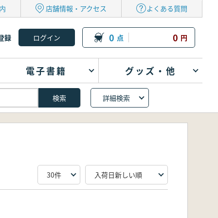
内
店舗情報・アクセス
よくある質問
0
0
登録
点
円
電子書籍
グッズ・他
詳細検索