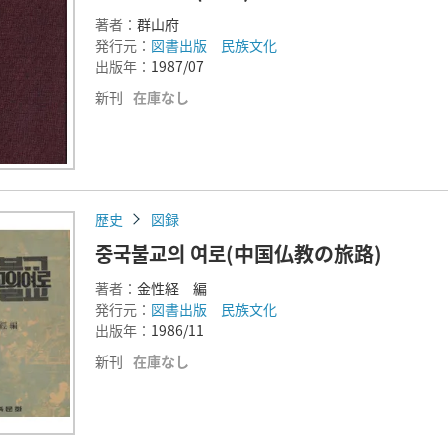
著者：
群山府
発行元：
図書出版 民族文化
出版年：
1987/07
新刊
在庫なし
歴史
図録
중국불교의 여로(中国仏教の旅路)
著者：
金性経 編
発行元：
図書出版 民族文化
出版年：
1986/11
新刊
在庫なし