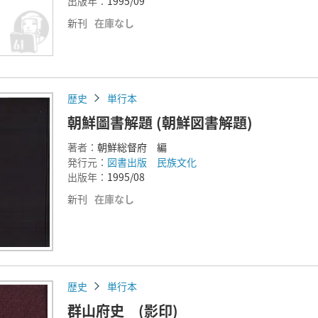
出版年：
1995/09
新刊
在庫なし
歴史
単行本
朝鮮圖書解題 (朝鮮図書解題)
著者：
朝鮮総督府 編
発行元：
図書出版 民族文化
出版年：
1995/08
新刊
在庫なし
歴史
単行本
群山府史 (影印)