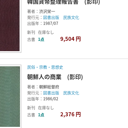
韓国貨幣整理報告書 (影印)
著者：
渋沢栄一
発行元：
図書出版 民族文化
出版年：
1987/07
新刊
在庫なし
9,504 円
古書
1点
民俗・宗教・思想史
朝鮮人の商業 (影印)
著者：
朝鮮総督府
発行元：
図書出版 民族文化
出版年：
1986/02
新刊
在庫なし
2,376 円
古書
1点