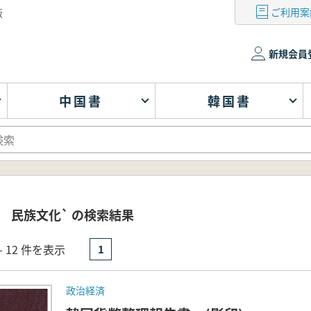
ご利用案
版
新規会員
中国書
韓国書
 民族文化` の検索結果
- 12 件を表示
1
政治経済