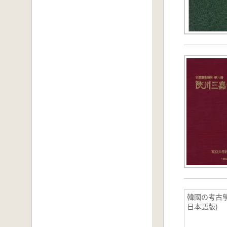
韓國の考古學
日本語版)