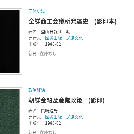
団体史誌
全鮮商工会議所発達史 (影印本)
著者：
釜山日報社 編
発行元：
図書出版 民族文化
出版年：
1986/02
新刊
在庫なし
政治経済
朝鮮金融及産業政策 (影印)
著者：
岡崎遠光
発行元：
図書出版 民族文化
出版年：
1986/02
新刊
在庫なし