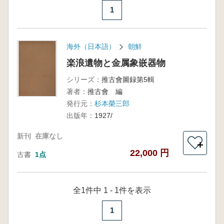
1
海外（日本語）
朝鮮
楽浪遺物と金属象嵌器物
シリーズ：
推古會圖録第5輯
著者：
推古會 編
発行元：
杉本榮三郎
出版年：
1927/
新刊
在庫なし
＋
22,000 円
古書
1点
全1件中 1 - 1件を表示
1