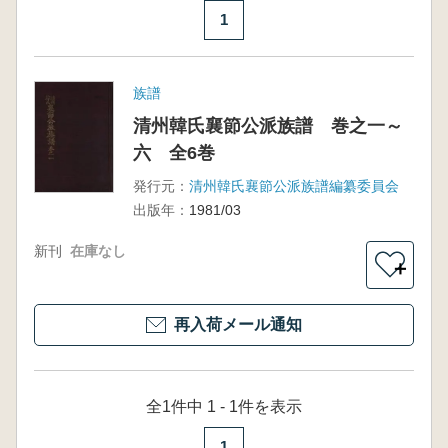
1
族譜
清州韓氏襄節公派族譜 巻之一～
六 全6巻
発行元：
清州韓氏襄節公派族譜編纂委員会
出版年：
1981/03
新刊
在庫なし
＋
再入荷メール通知
全1件中 1 - 1件を表示
1