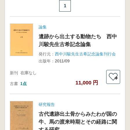
1
論集
遺跡から出土する動物たち 西中
川駿先生古希記念論集
発行元：
西中川駿先生古希記念論集刊行会
出版年：
2011/09
新刊
在庫なし
＋
11,000 円
古書
1点
研究報告
古代遺跡出土骨からみたわが国の
牛、馬の渡来時期とその経路に関
する研究