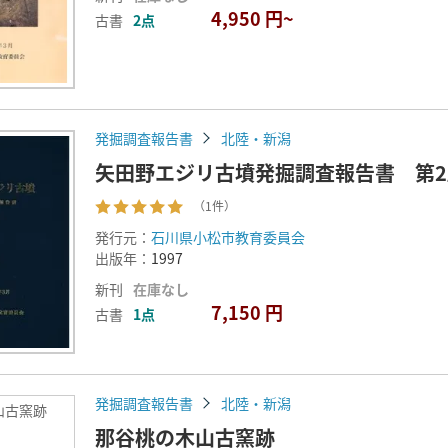
4,950 円~
古書
2点
発掘調査報告書
北陸・新潟
矢田野エジリ古墳発掘調査報告書 第2
（1件）
発行元：
石川県小松市教育委員会
出版年：
1997
新刊
在庫なし
7,150 円
古書
1点
発掘調査報告書
北陸・新潟
山古窯跡
那谷桃の木山古窯跡