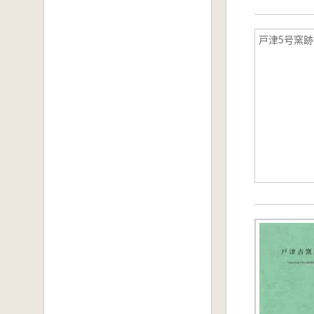
戸津5号窯跡