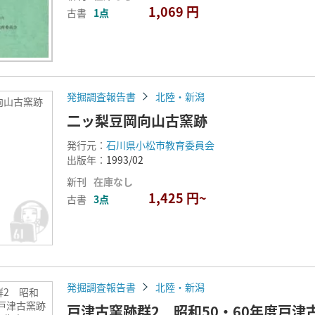
1,069 円
古書
1点
発掘調査報告書
北陸・新潟
向山古窯跡
二ッ梨豆岡向山古窯跡
発行元：
石川県小松市教育委員会
出版年：
1993/02
新刊
在庫なし
1,425 円~
古書
3点
発掘調査報告書
北陸・新潟
群2 昭和
度戸津古窯跡
戸津古窯跡群2 昭和50・60年度戸