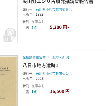
矢田野エジリ古墳発掘調査報告書
発行元：
石川県小松市教育委員会
出版年：
1992
新刊
在庫なし
5,280 円~
古書
2点
発掘調査報告書
北陸・新潟
八日市地方遺跡1
発行元：
石川県小松市教育委員会
出版年：
2003
新刊
在庫なし
16,500 円
古書
1点