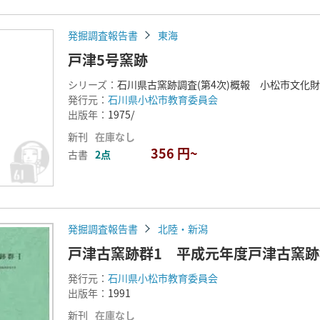
発掘調査報告書
東海
戸津5号窯跡
シリーズ：
石川県古窯跡調査(第4次)概報 小松市文化
発行元：
石川県小松市教育委員会
出版年：
1975/
新刊
在庫なし
356 円~
古書
2点
発掘調査報告書
北陸・新潟
戸津古窯跡群1 平成元年度戸津古窯
発行元：
石川県小松市教育委員会
出版年：
1991
新刊
在庫なし