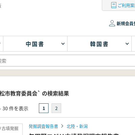
ご利用案
版
新規会員
中国書
韓国書
松市教育委員会` の検索結果
- 30 件を表示
1
2
発掘調査報告書
北陸・新潟
リ古墳発掘