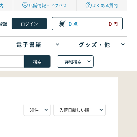
内
店舗情報・アクセス
よくある質問
0
0
登録
点
円
電子書籍
グッズ・他
詳細検索