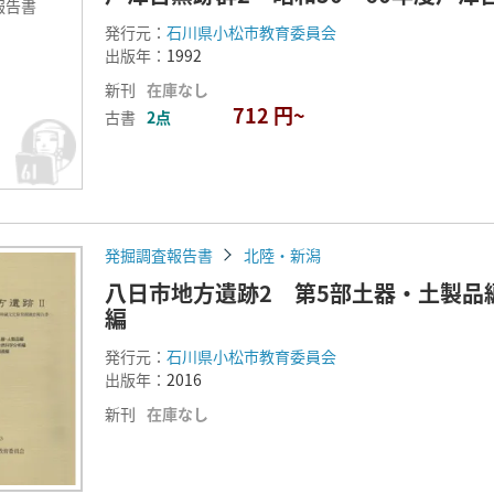
報告書
発行元：
石川県小松市教育委員会
出版年：
1992
新刊
在庫なし
712 円~
古書
2点
発掘調査報告書
北陸・新潟
八日市地方遺跡2 第5部土器・土製品
編
発行元：
石川県小松市教育委員会
出版年：
2016
新刊
在庫なし