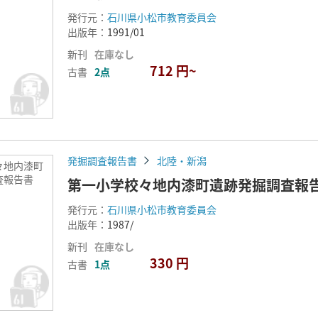
発行元：
石川県小松市教育委員会
出版年：
1991/01
新刊
在庫なし
712 円~
古書
2点
発掘調査報告書
北陸・新潟
々地内漆町
査報告書
第一小学校々地内漆町遺跡発掘調査報
発行元：
石川県小松市教育委員会
出版年：
1987/
新刊
在庫なし
330 円
古書
1点