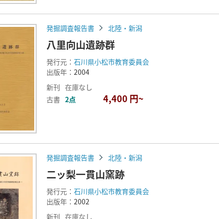
発掘調査報告書
北陸・新潟
八里向山遺跡群
発行元：
石川県小松市教育委員会
出版年：
2004
新刊
在庫なし
4,400 円~
古書
2点
発掘調査報告書
北陸・新潟
二ッ梨一貫山窯跡
発行元：
石川県小松市教育委員会
出版年：
2002
新刊
在庫なし