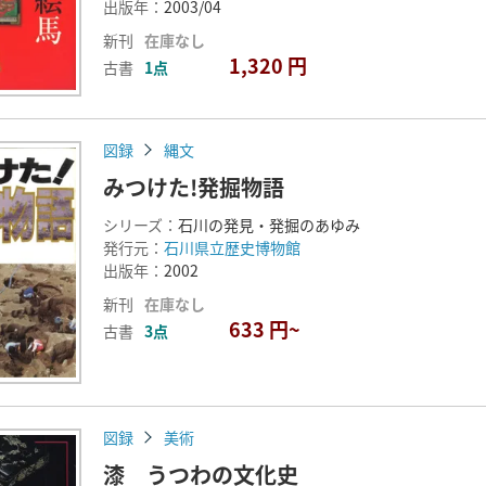
出版年：
2003/04
新刊
在庫なし
1,320 円
古書
1点
図録
縄文
みつけた!発掘物語
シリーズ：
石川の発見・発掘のあゆみ
発行元：
石川県立歴史博物館
出版年：
2002
新刊
在庫なし
633 円~
古書
3点
図録
美術
漆 うつわの文化史