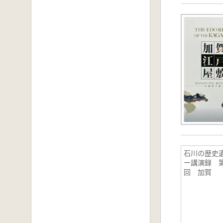
石川の歴史
ー講演録 第
回 加賀