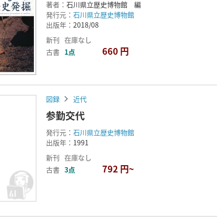
著者：
石川県立歴史博物館 編
発行元：
石川県立歴史博物館
出版年：
2018/08
新刊
在庫なし
660 円
古書
1点
図録
近代
参勤交代
発行元：
石川県立歴史博物館
出版年：
1991
新刊
在庫なし
792 円~
古書
3点