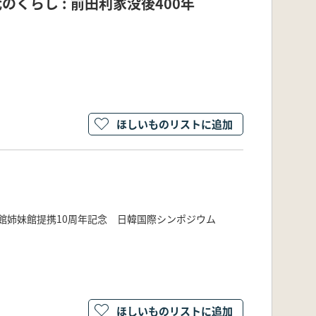
のくらし : 前田利家没後400年
ほしいものリストに追加
館姉妹館提携10周年記念 日韓国際シンポジウム
ほしいものリストに追加