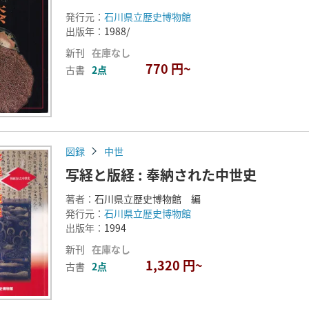
発行元：
石川県立歴史博物館
出版年：
1988/
新刊
在庫なし
770 円~
古書
2点
図録
中世
写経と版経 : 奉納された中世史
著者：
石川県立歴史博物館 編
発行元：
石川県立歴史博物館
出版年：
1994
新刊
在庫なし
1,320 円~
古書
2点