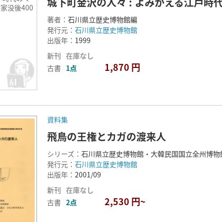
城下町金沢の人々 : よみがえる江戸時代
利家没後400
著者：
石川県立歴史博物館編
発行元：
石川県立歴史博物館
出版年：
1999
新刊
在庫なし
1,870 円
古書
1点
資料集
飛鳥の王権とカガの渡来人
シリーズ：
石川県立歴史博物館・大韓民国国立全州博物
発行元：
石川県立歴史博物館
出版年：
2001/09
新刊
在庫なし
2,530 円~
古書
2点