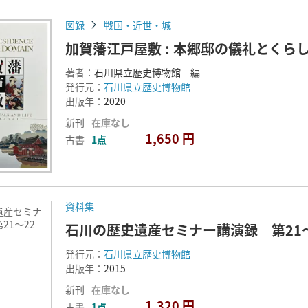
図録
戦国・近世・城
加賀藩江戸屋敷 : 本郷邸の儀礼とくら
著者：
石川県立歴史博物館 編
発行元：
石川県立歴史博物館
出版年：
2020
新刊
在庫なし
1,650 円
古書
1点
資料集
遺産セミナ
21～22
石川の歴史遺産セミナー講演録 第21
発行元：
石川県立歴史博物館
出版年：
2015
新刊
在庫なし
1,320 円
古書
1点