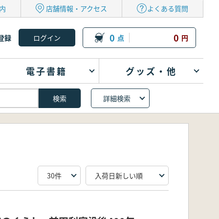
内
店舗情報・アクセス
よくある質問
0
0
登録
点
円
電子書籍
グッズ・他
詳細検索