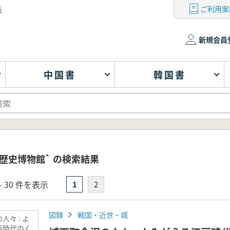
ご利用案
版
新規会員
中国書
韓国書
歴史博物館` の検索結果
- 30 件を表示
1
2
図録
戦国・近世・城
人々 : よ
戸時代のく