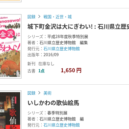
図録
戦国・近世・城
城下町金沢は大にぎわい! : 石川県立
シリーズ：
平成28年度秋季特別展
著者：
石川県立歴史博物館 編集
発行元：
石川県立歴史博物館
出版年：
2016/09
新刊
在庫なし
1,650 円
古書
1点
図録
美術
いしかわの歌仙絵馬
シリーズ：
春季特別展
著者：
石川県立歴史博物館 編
発行元：
石川県立歴史博物館