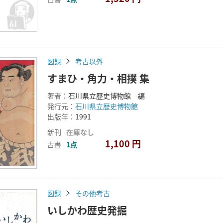
図録
考古以外
すまひ・角力・相撲 集
著者：
石川県立歴史博物館 編
発行元：
石川県立歴史博物館
出版年：
1991
新刊
在庫なし
1,100 円
古書
1点
図録
その他考古
いしかわ歴史発掘