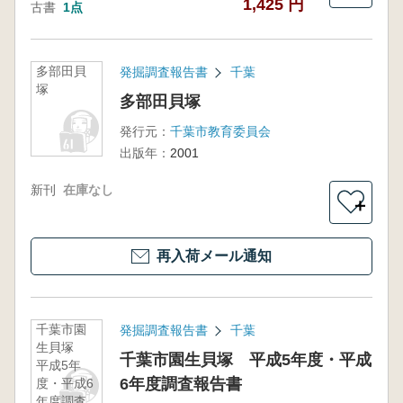
1,425 円
古書
1点
多部田貝
発掘調査報告書
千葉
塚
多部田貝塚
発行元：
千葉市教育委員会
出版年：
2001
新刊
在庫なし
＋
再入荷メール通知
千葉市園
発掘調査報告書
千葉
生貝塚
千葉市園生貝塚 平成5年度・平成
平成5年
6年度調査報告書
度・平成6
年度調査