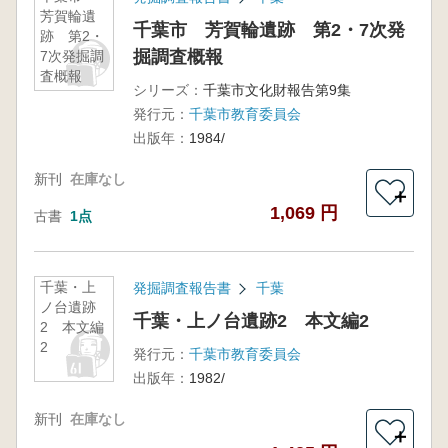
芳賀輪遺
千葉市 芳賀輪遺跡 第2・7次発
跡 第2・
掘調査概報
7次発掘調
査概報
シリーズ：
千葉市文化財報告第9集
発行元：
千葉市教育委員会
出版年：
1984/
新刊
在庫なし
＋
1,069 円
古書
1点
千葉・上
発掘調査報告書
千葉
ノ台遺跡
千葉・上ノ台遺跡2 本文編2
2 本文編
2
発行元：
千葉市教育委員会
出版年：
1982/
新刊
在庫なし
＋