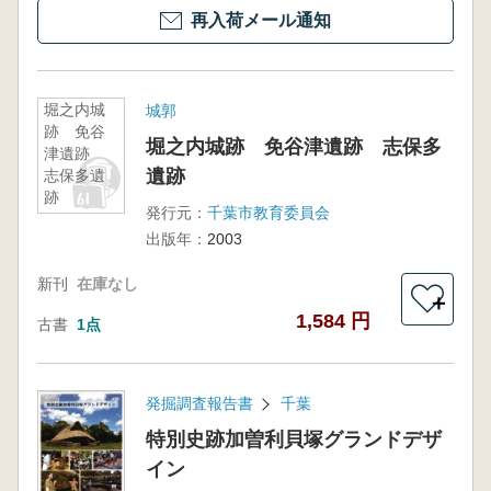
再入荷メール通知
堀之内城
城郭
跡 免谷
堀之内城跡 免谷津遺跡 志保多
津遺跡
遺跡
志保多遺
跡
発行元：
千葉市教育委員会
出版年：
2003
新刊
在庫なし
＋
1,584 円
古書
1点
発掘調査報告書
千葉
特別史跡加曽利貝塚グランドデザ
イン