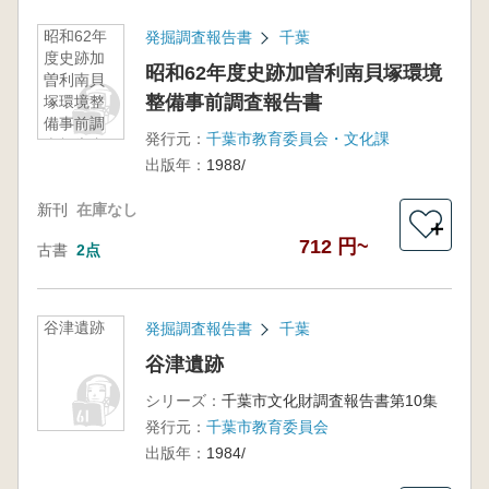
昭和62年
発掘調査報告書
千葉
度史跡加
昭和62年度史跡加曽利南貝塚環境
曽利南貝
整備事前調査報告書
塚環境整
備事前調
発行元：
千葉市教育委員会・文化課
査報告書
出版年：
1988/
新刊
在庫なし
＋
712 円~
古書
2点
谷津遺跡
発掘調査報告書
千葉
谷津遺跡
シリーズ：
千葉市文化財調査報告書第10集
発行元：
千葉市教育委員会
出版年：
1984/