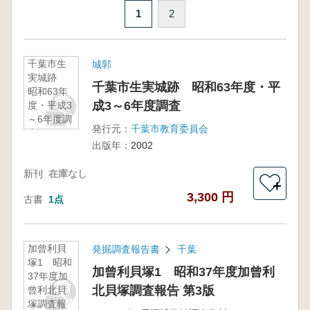
1
2
千葉市生
城郭
実城跡
千葉市生実城跡 昭和63年度・平
昭和63年
成3～6年度調査
度・平成3
～6年度調
発行元：
千葉市教育委員会
査
出版年：
2002
新刊
在庫なし
＋
3,300 円
古書
1点
加曾利貝
発掘調査報告書
千葉
塚1 昭和
加曾利貝塚1 昭和37年度加曾利
37年度加
北貝塚調査報告 第3版
曾利北貝
塚調査報