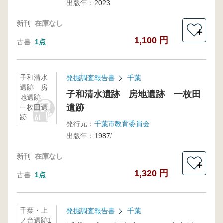
出版年：
2023
新刊
在庫なし
＋
1,100 円
古書
1点
子和清水
発掘調査報告書
千葉
遺跡 房
子和清水遺跡 房地遺跡 一枚田
地遺跡
遺跡
一枚田遺
跡
発行元：
千葉市教育委員会
出版年：
1987/
新刊
在庫なし
＋
1,320 円
古書
1点
千葉・上
発掘調査報告書
千葉
ノ台遺跡1