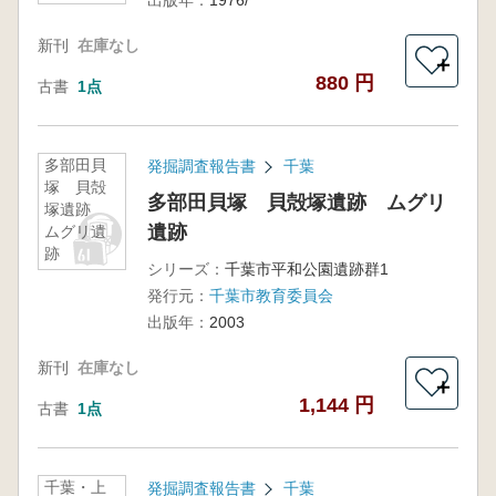
出版年：
1976/
新刊
在庫なし
＋
880 円
古書
1点
多部田貝
発掘調査報告書
千葉
塚 貝殻
多部田貝塚 貝殻塚遺跡 ムグリ
塚遺跡
遺跡
ムグリ遺
跡
シリーズ：
千葉市平和公園遺跡群1
発行元：
千葉市教育委員会
出版年：
2003
新刊
在庫なし
＋
1,144 円
古書
1点
千葉・上
発掘調査報告書
千葉