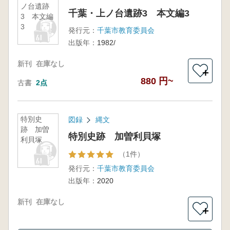
ノ台遺跡
千葉・上ノ台遺跡3 本文編3
3 本文編
3
発行元：
千葉市教育委員会
出版年：
1982/
新刊
在庫なし
＋
880 円~
古書
2点
特別史
図録
縄文
跡 加曽
特別史跡 加曽利貝塚
利貝塚
（1件）
発行元：
千葉市教育委員会
出版年：
2020
新刊
在庫なし
＋