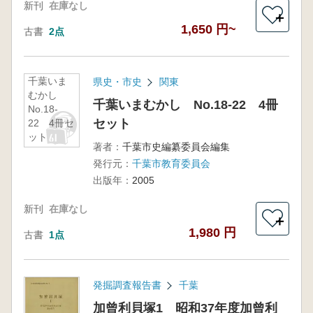
新刊
在庫なし
＋
1,650 円~
古書
2点
千葉いま
県史・市史
関東
むかし
千葉いまむかし No.18-22 4冊
No.18-
セット
22 4冊セ
ット
著者：
千葉市史編纂委員会編集
発行元：
千葉市教育委員会
出版年：
2005
新刊
在庫なし
＋
1,980 円
古書
1点
発掘調査報告書
千葉
加曾利貝塚1 昭和37年度加曾利