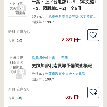
千葉・上ノ台遺跡1～5 (本文編1
～5 (本
～3、図版編1～2) 全5冊
文編1～
3、図版編
発行元：
千葉市教育委員会/駒沢大学考古学研究室
1～2) 全
出版年：
1981/
5冊
新刊
在庫なし
＋
2,227 円~
古書
2点
史跡加曽
発掘調査報告書
千葉
利南貝塚
史跡加曽利南貝塚予備調査概報
予備調査
概報
発行元：
千葉市教育委員会・文化課
出版年：
1987/
新刊
在庫なし
＋
633 円~
古書
3点