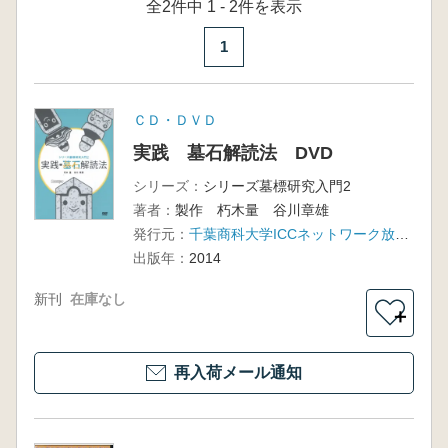
全2件中 1 - 2件を表示
1
ＣＤ・ＤＶＤ
実践 墓石解読法 DVD
シリーズ：
シリーズ墓標研究入門2
著者：
製作 朽木量 谷川章雄
発行元：
千葉商科大学ICCネットワーク放送プロジェクト
出版年：
2014
新刊
在庫なし
＋
再入荷メール通知