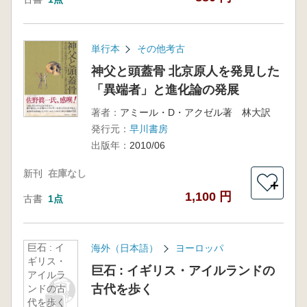
単行本
その他考古
神父と頭蓋骨 北京原人を発見した
「異端者」と進化論の発展
著者：
アミール・D・アクゼル著 林大訳
発行元：
早川書房
出版年：
2010/06
新刊
在庫なし
＋
1,100 円
古書
1点
巨石 : イ
海外（日本語）
ヨーロッパ
ギリス・
巨石 : イギリス・アイルランドの
アイルラ
古代を歩く
ンドの古
代を歩く