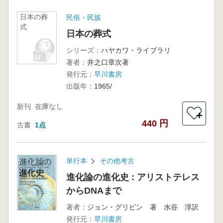
日本の葬
民俗・民族
式
日本の葬式
シリーズ：
ハヤカワ・ライブラリ
著者：
井之口章次著
発行元：
早川書房
出版年：
1965/
新刊
在庫なし
＋
440 円
古書
1点
単行本
その他考古
進化論の進化史 : アリストテレス
からDNAまで
著者：
ジョン・グリビン 著 水谷 淳訳
発行元：
早川書房