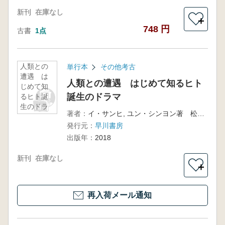
新刊
在庫なし
＋
748 円
古書
1点
人類との
単行本
その他考古
遭遇 は
人類との遭遇 はじめて知るヒト
じめて知
誕生のドラマ
るヒト誕
生のドラ
著者：
イ・サンヒ, ユン・シンヨン著 松井信彦訳
マ
発行元：
早川書房
出版年：
2018
新刊
在庫なし
＋
再入荷メール通知