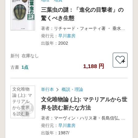
三葉虫の謎 : 「進化の目撃者」の
驚くべき生態
著者：
リチャード・フォーティ著 ・ 垂水雄二訳
発行元：
早川書房
出版年：
2002
新刊
在庫なし
＋
1,188 円
古書
1点
文化唯物
単行本
概説・理論
論 (上): マ
文化唯物論 (上): マテリアルから世
テリアル
界を読む新たな方法
から世界
を読む新
著者：
マーヴィン・ハリス著・長島信弘, 鈴木洋一訳
たな方法
発行元：
早川書房
出版年：
1987/