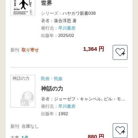
世界
シリーズ：
ハヤカワ新書038
著者：
落合淳思 著
発行元：
早川書房
出版年：
2025/02
1,364 円
新刊
取り寄せ
＋
神話の力
民俗・民族
神話の力
著者：
ジョーゼフ・キャンベル, ビル・モイヤーズ 著
発行元：
早川書房
出版年：
1992
新刊
在庫なし
＋
880 円
古書
1点