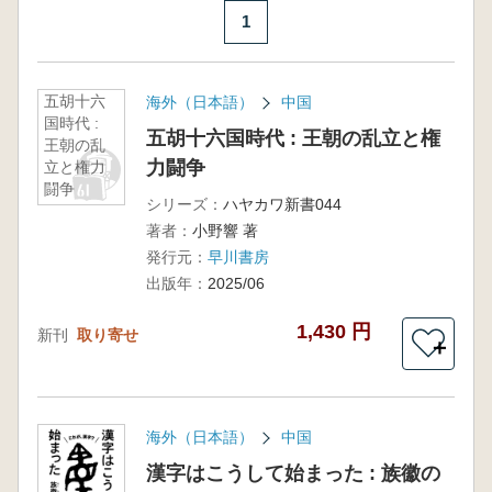
1
五胡十六
海外（日本語）
中国
国時代 :
五胡十六国時代 : 王朝の乱立と権
王朝の乱
力闘争
立と権力
闘争
シリーズ：
ハヤカワ新書044
著者：
小野響 著
発行元：
早川書房
出版年：
2025/06
1,430 円
新刊
取り寄せ
＋
海外（日本語）
中国
漢字はこうして始まった : 族徽の