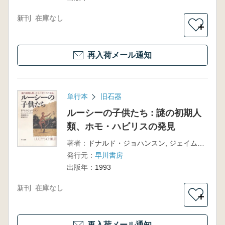
新刊
在庫なし
＋
再入荷メール通知
単行本
旧石器
ルーシーの子供たち : 謎の初期人
類、ホモ・ハビリスの発見
著者：
ドナルド・ジョハンスン, ジェイムズ・シュリーヴ著・堀内静子訳
発行元：
早川書房
出版年：
1993
新刊
在庫なし
＋
再入荷メール通知