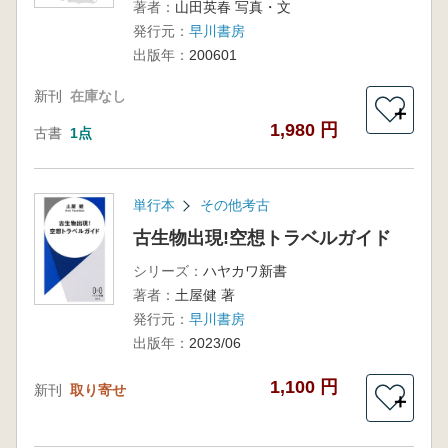
著者：
山田英春 写真・文
発行元：
早川書房
出版年：
200601
新刊
在庫なし
＋
1,980 円
古書
1点
単行本
その他考古
古生物出現!空想トラベルガイド
シリーズ：
ハヤカワ新書
著者：
土屋健 著
発行元：
早川書房
出版年：
2023/06
1,100 円
新刊
取り寄せ
＋