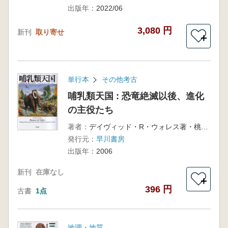
出版年：
2022/06
3,080 円
新刊
取り寄せ
＋
単行本
その他考古
哺乳類天国 : 恐竜絶滅以後、進化
の主役たち
著者：
デイヴィッド・R・ウォレス著・桃井緑美子, 小畠郁生訳
発行元：
早川書房
出版年：
2006
新刊
在庫なし
＋
396 円
古書
1点
地理・地質