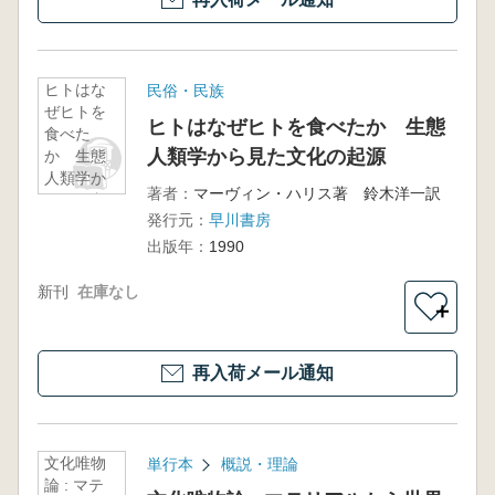
ヒトはな
民俗・民族
ぜヒトを
ヒトはなぜヒトを食べたか 生態
食べた
人類学から見た文化の起源
か 生態
人類学か
著者：
マーヴィン・ハリス著 鈴木洋一訳
ら見た文
発行元：
早川書房
化の起源
出版年：
1990
新刊
在庫なし
＋
再入荷メール通知
文化唯物
単行本
概説・理論
論 : マテ