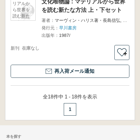
文化唯物論 : マテリアルから世界
リアルか
を読む新たな方法 上・下セット
ら世界を
読む新た
著者：
マーヴィン・ハリス著・長島信弘, 鈴木洋一訳
な方法
発行元：
早川書房
上・下セ
ット
出版年：
1987/
新刊
在庫なし
＋
再入荷メール通知
全18件中 1 - 18件を表示
1
本を探す