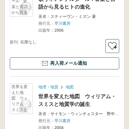
ール : 音
語から見るヒトの進化
楽と言語
から見る
著者：
スティーヴン・ミズン 著
ヒトの進
発行元：
早川書房
化
出版年：
2006
新刊
在庫なし
＋
再入荷メール通知
世界を変
地理・地質
地図
えた地
世界を変えた地図 ウィリアム・
図 ウィ
スミスと地質学の誕生
リアム・
スミスと
著者：
サイモン・ウィンチェスター 野中邦子訳
地質学の
発行元：
早川書房
誕生
出版年：
2004