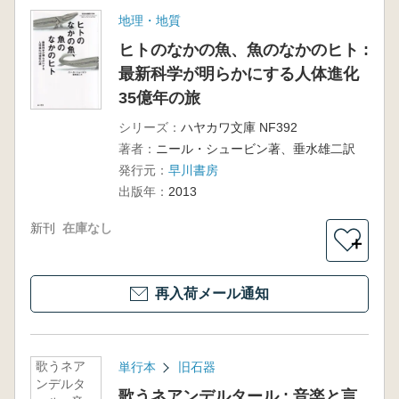
地理・地質
ヒトのなかの魚、魚のなかのヒト :
最新科学が明らかにする人体進化
35億年の旅
シリーズ：
ハヤカワ文庫 NF392
著者：
ニール・シュービン著、垂水雄二訳
発行元：
早川書房
出版年：
2013
新刊
在庫なし
＋
再入荷メール通知
歌うネア
単行本
旧石器
ンデルタ
歌うネアンデルタール : 音楽と言