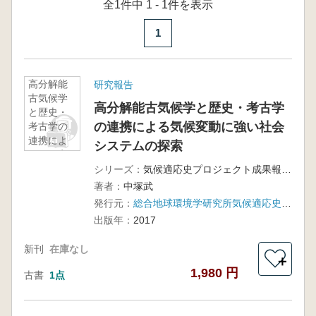
全1件中 1 - 1件を表示
1
高分解能
研究報告
古気候学
高分解能古気候学と歴史・考古学
と歴史・
の連携による気候変動に強い社会
考古学の
連携によ
システムの探索
る気候変
動に強い
シリーズ：
気候適応史プロジェクト成果報告書2
社会シス
著者：
中塚武
テムの探
発行元：
総合地球環境学研究所気候適応史プロジェクト
索
出版年：
2017
新刊
在庫なし
＋
1,980 円
古書
1点