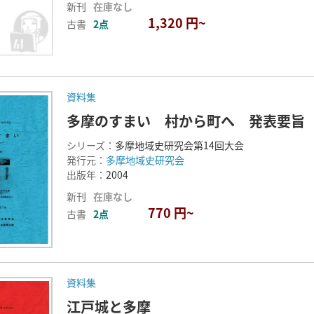
新刊
在庫なし
1,320 円~
古書
2点
資料集
多摩のすまい 村から町へ 発表要旨
シリーズ：
多摩地域史研究会第14回大会
発行元：
多摩地域史研究会
出版年：
2004
新刊
在庫なし
770 円~
古書
2点
資料集
江戸城と多摩