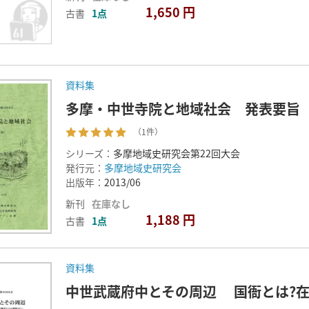
1,650 円
古書
1点
資料集
多摩・中世寺院と地域社会 発表要旨
（1件）
シリーズ：
多摩地域史研究会第22回大会
発行元：
多摩地域史研究会
出版年：
2013/06
新刊
在庫なし
1,188 円
古書
1点
資料集
中世武蔵府中とその周辺 国衙とは?在