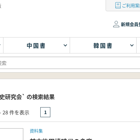
ご利用案
版
新規会員
中国書
韓国書
史研究会` の検索結果
- 28 件を表示
1
資料集