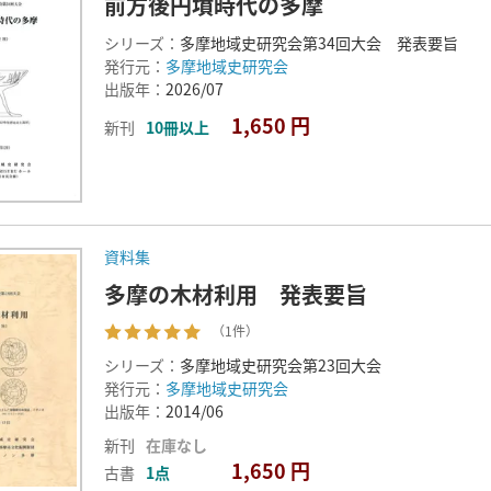
前方後円墳時代の多摩
シリーズ：
多摩地域史研究会第34回大会 発表要旨
発行元：
多摩地域史研究会
出版年：
2026/07
1,650 円
新刊
10冊以上
資料集
多摩の木材利用 発表要旨
（1件）
シリーズ：
多摩地域史研究会第23回大会
発行元：
多摩地域史研究会
出版年：
2014/06
新刊
在庫なし
1,650 円
古書
1点