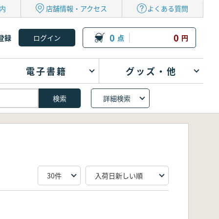
内
店舗情報・アクセス
よくある質問
0
0
登録
点
円
電子書籍
グッズ・他
詳細検索