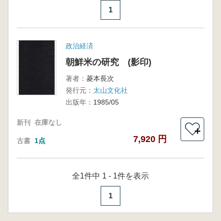
1
政治経済
朝鮮米の研究 (影印)
著者：
菱本長次
発行元：
太山文化社
出版年：
1985/05
新刊
在庫なし
＋
7,920 円
古書
1点
全1件中 1 - 1件を表示
1