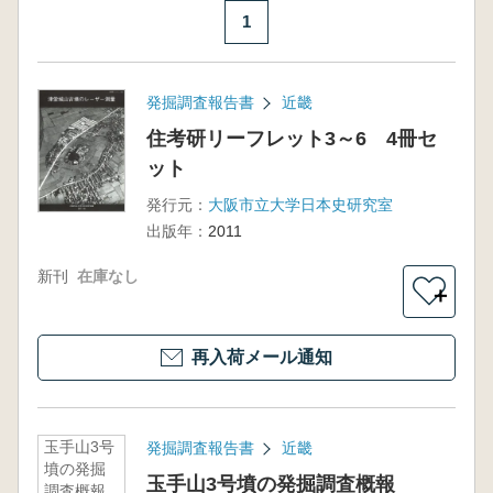
1
発掘調査報告書
近畿
住考研リーフレット3～6 4冊セ
ット
発行元：
大阪市立大学日本史研究室
出版年：
2011
新刊
在庫なし
＋
再入荷メール通知
玉手山3号
発掘調査報告書
近畿
墳の発掘
玉手山3号墳の発掘調査概報
調査概報