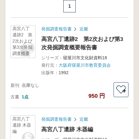
1
高宮八丁
発掘調査報告書
近畿
遺跡2 第
高宮八丁遺跡2 第2次および第3
2次および
次発掘調査概要報告書
第3次発掘
調査概要
シリーズ：
寝屋川市文化財資料18
報告書
発行元：
大阪府寝屋川市教育委員会
出版年：
1992
新刊
在庫なし
＋
950 円
古書
1点
高宮八丁
発掘調査報告書
近畿
遺跡 木器
高宮八丁遺跡 木器編
編