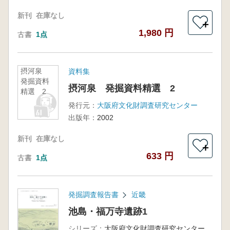
新刊
在庫なし
＋
1,980 円
古書
1点
摂河泉
資料集
発掘資料
摂河泉 発掘資料精選 2
精選 2
発行元：
大阪府文化財調査研究センター
出版年：
2002
新刊
在庫なし
＋
633 円
古書
1点
発掘調査報告書
近畿
池島・福万寺遺跡1
シリーズ：
大阪府文化財調査研究センター調査報告書第48集