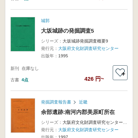
城郭
大坂城跡の発掘調査5
シリーズ：
大坂城跡発掘調査概要9
発行元：
大阪府文化財調査研究センター
出版年：
1995
新刊
在庫なし
＋
426 円~
古書
4点
発掘調査報告書
近畿
余部遺跡:南河内郡美原町所在
シリーズ：
大阪府文化財調査研究センター調査報告書第11集
発行元：
大阪府文化財調査研究センター
出版年：
1997