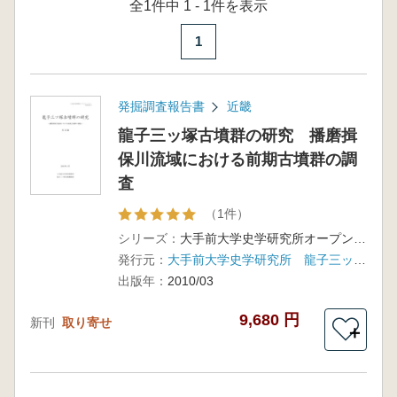
全1件中 1 - 1件を表示
1
発掘調査報告書
近畿
龍子三ッ塚古墳群の研究 播磨揖
保川流域における前期古墳群の調
査
（1件）
シリーズ：
大手前大学史学研究所オープン・リサーチ・センター研究報告第9号
発行元：
大手前大学史学研究所 龍子三ッ塚古墳調査団
出版年：
2010/03
9,680 円
新刊
取り寄せ
＋