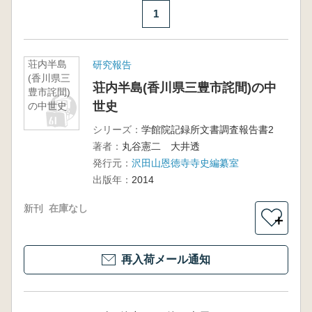
1
荘内半島
研究報告
(香川県三
荘内半島(香川県三豊市詫間)の中
豊市詫間)
世史
の中世史
シリーズ：
学館院記録所文書調査報告書2
著者：
丸谷憲二 大井透
発行元：
沢田山恩徳寺寺史編纂室
出版年：
2014
新刊
在庫なし
＋
再入荷メール通知