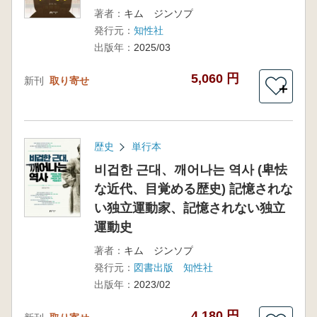
著者：
キム ジンソプ
発行元：
知性社
出版年：
2025/03
5,060 円
新刊
取り寄せ
＋
歴史
単行本
비겁한 근대、깨어나는 역사 (卑怯
な近代、目覚める歴史) 記憶されな
い独立運動家、記憶されない独立
運動史
著者：
キム ジンソプ
発行元：
図書出版 知性社
出版年：
2023/02
4,180 円