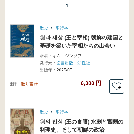
1
歴史
単行本
왕과 재상 (王と宰相) 朝鮮の建国と
基礎を築いた宰相たちの出会い
著者：
キム ジンソプ
発行元：
図書出版 知性社
出版年：
2025/07
6,380 円
新刊
取り寄せ
＋
歴史
単行本
왕의 밥상 (王の食膳) 水刺と宮闕の
料理史、そして朝鮮の政治