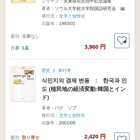
シリーズ：
安秉禧先生回甲紀念論集
著者：
ソウル大学校大学院国語研究会 編
発行元：
文学と知性社
出版年：
1993/02
新刊
在庫なし
＋
3,960 円
古書
1点
歴史
単行本
식민지의 경제 변동 : 한국과 인
도 (植民地の経済変動:韓国とイン
ド)
著者：
パク ソプ
発行元：
文学と知性社
出版年：
2001/08
2,420 円
新刊
取り寄せ