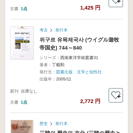
＋
1,425 円
古書
1点
考古
単行本
위구르 유목제국사 (ウイグル遊牧
帝国史) 744～840
シリーズ：
西南東洋学術叢書31
著者：
丁載勲
発行元：
図書出版 文学と知性社
出版年：
2005/11
新刊
在庫なし
＋
2,772 円
古書
1点
歴史
単行本