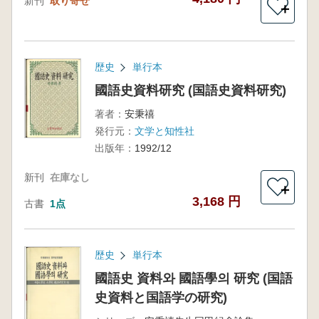
新刊
取り寄せ
＋
歴史
単行本
國語史資料研究 (国語史資料研究)
著者：
安秉禧
発行元：
文学と知性社
出版年：
1992/12
新刊
在庫なし
＋
3,168 円
古書
1点
歴史
単行本
國語史 資料와 國語學의 研究 (国語
史資料と国語学の研究)