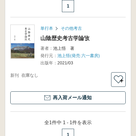
1
単行本
その他考古
山陰歴史考古学論攷
著者：
池上悟 著
発行元：
池上悟(発売:六一書房)
出版年：
2021/03
新刊
在庫なし
＋
再入荷メール通知
全1件中 1 - 1件を表示
1