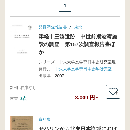
1
発掘調査報告書
東北
津軽十三湊遺跡 中世前期港湾施
設の調査 第157次調査報告書ほ
か
シリーズ：
中央大学文学部日本史研究室埋蔵文化財発掘調査報告書第1集
発行元：
中央大学文学部日本史学研究室 青森県五所川原市教育委員会
出版年：
2007
新刊
在庫なし
＋
3,009 円~
古書
2点
資料集
サハリンから北東日本海域におけ