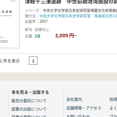
津軽十三湊遺跡 中世前期港湾施設の調
シリーズ：
中央大学文学部日本史研究室埋蔵文化財発掘
発行元：
中央大学文学部日本史学研究室 青森県五所川
出版年：
2007
新刊
在庫なし
3,009 円~
古書
2点
- 1 件を表示
1
本を売る・出版する
会社案内
採
販売の委託について
店舗情報・アクセス
よ
図書の出版について
お問い合わせ
プ
図書の買取について