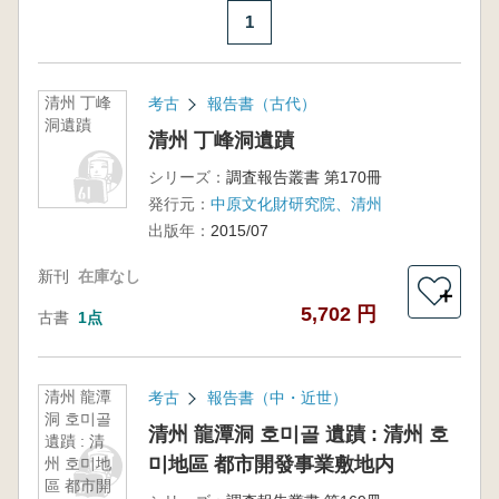
1
清州 丁峰
考古
報告書（古代）
洞遺蹟
清州 丁峰洞遺蹟
シリーズ：
調査報告叢書 第170冊
発行元：
中原文化財研究院、清州
出版年：
2015/07
新刊
在庫なし
＋
5,702 円
古書
1点
清州 龍潭
考古
報告書（中・近世）
洞 호미골
清州 龍潭洞 호미골 遺蹟 : 清州 호
遺蹟 : 清
미地區 都市開發事業敷地内
州 호미地
區 都市開