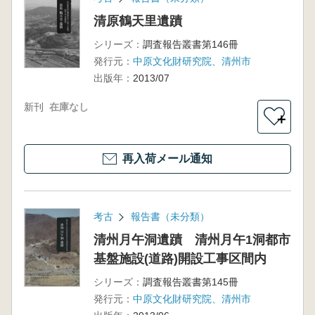
清原鶴天里遺蹟
シリーズ：
調査報告叢書第146冊
発行元：
中原文化財研究院、清州市
出版年：
2013/07
新刊
在庫なし
＋
再入荷メール通知
考古
報告書（未分類）
清州月午洞遺蹟 清州月午1洞都市
基盤施設(道路)開設工事区間内
シリーズ：
調査報告叢書第145冊
発行元：
中原文化財研究院、清州市