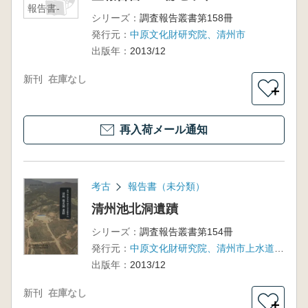
報告書-
シリーズ：
調査報告叢書第158冊
2冊セット
発行元：
中原文化財研究院、清州市
出版年：
2013/12
新刊
在庫なし
＋
再入荷メール通知
考古
報告書（未分類）
清州池北洞遺蹟
シリーズ：
調査報告叢書第154冊
発行元：
中原文化財研究院、清州市上水道事業本部
出版年：
2013/12
新刊
在庫なし
＋