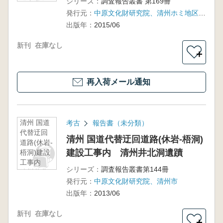
シリーズ：
調査報告叢書 第169冊
發事業敷
発行元：
中原文化財研究院、清州ホミ地区都市開発事業組合
地内
出版年：
2015/06
新刊
在庫なし
＋
再入荷メール通知
清州 国道
考古
報告書（未分類）
代替迂回
清州 国道代替迂回道路(休岩-梧洞)
道路(休岩-
建設工事内 清州井北洞遺蹟
梧洞)建設
工事内
シリーズ：
調査報告叢書第144冊
清州井北
発行元：
中原文化財研究院、清州市
洞遺蹟
出版年：
2013/06
新刊
在庫なし
＋