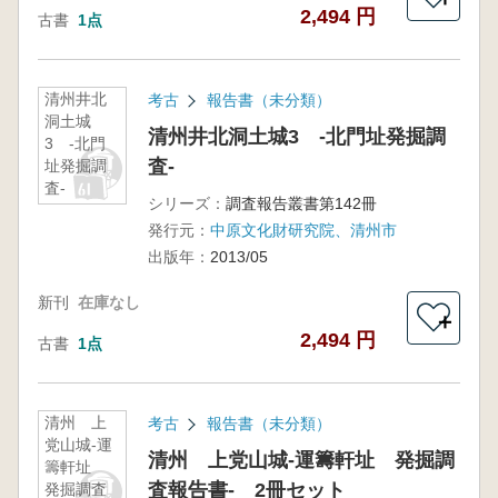
2,494 円
古書
1点
清州井北
考古
報告書（未分類）
洞土城
清州井北洞土城3 -北門址発掘調
3 -北門
査-
址発掘調
査-
シリーズ：
調査報告叢書第142冊
発行元：
中原文化財研究院、清州市
出版年：
2013/05
新刊
在庫なし
＋
2,494 円
古書
1点
清州 上
考古
報告書（未分類）
党山城-運
清州 上党山城-運籌軒址 発掘調
籌軒址
査報告書- 2冊セット
発掘調査