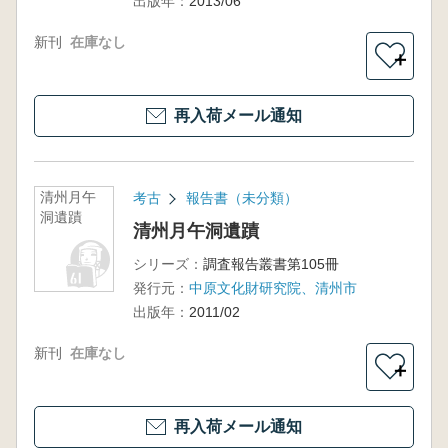
出版年：
2013/06
新刊
在庫なし
＋
再入荷メール通知
清州月午
考古
報告書（未分類）
洞遺蹟
清州月午洞遺蹟
シリーズ：
調査報告叢書第105冊
発行元：
中原文化財研究院、清州市
出版年：
2011/02
新刊
在庫なし
＋
再入荷メール通知