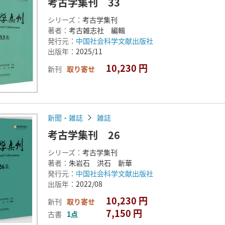
考古学集刊 33
シリーズ：
考古学集刊
著者：
考古雑志社 編輯
発行元：
中国社会科学文献出版社
出版年：
2025/11
10,230 円
新刊
取り寄せ
新聞・雑誌
雑誌
考古学集刊 26
シリーズ：
考古学集刊
著者：
朱岩石 洪石 新華
発行元：
中国社会科学文献出版社
出版年：
2022/08
10,230 円
新刊
取り寄せ
7,150 円
古書
1点