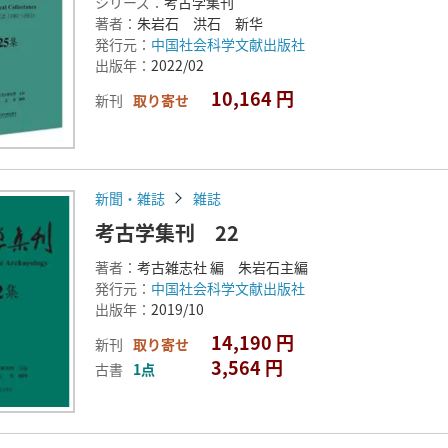
シリーズ：
考古学集刊
著者：
朱岩石 洪石 新华
発行元：
中国社会科学文献出版社
出版年：
2022/02
10,164 円
新刊
取り寄せ
新聞・雑誌
雑誌
考古学集刊 22
著者：
考古雑志社 編 朱岩石主編
発行元：
中国社会科学文献出版社
出版年：
2019/10
14,190 円
新刊
取り寄せ
3,564 円
古書
1点