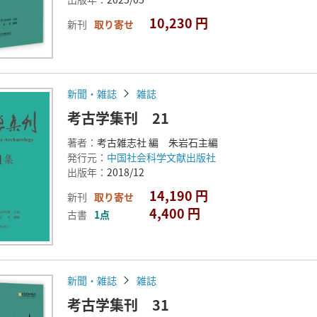
10,230 円
新刊
取り寄せ
新聞・雑誌
雑誌
考古学集刊 21
著者：
考古雑志社 編 朱岩石主編
発行元：
中国社会科学文献出版社
出版年：
2018/12
14,190 円
新刊
取り寄せ
4,400 円
古書
1点
新聞・雑誌
雑誌
考古学集刊 31