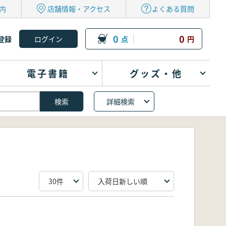
内
店舗情報・アクセス
よくある質問
0
0
登録
点
円
電子書籍
グッズ・他
詳細検索