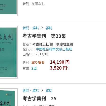
新刊
在庫なし
新聞・雑誌
雑誌
考古学集刊 第20集
著者：
考古雑志社 編 劉慶柱主編
発行元：
中国社会科学文献出版社
出版年：
2017/10
14,190 円
新刊
取り寄せ
3,520 円~
古書
2点
新聞・雑誌
雑誌
考古学集刊 25