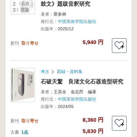
鼓文》題跋音釈研究
之《石鼓
文》題跋
著者：
斯多林
音釈研究
発行元：
中国美術学院出版社
出版年：
2025/12
5,940 円
新刊
取り寄せ
＋
考古
図録・資料集
石破天驚 良渚文化石器造型研究
著者：
王其全 金志昂 編著
発行元：
中国美術学院出版社
出版年：
2024/05
8,360 円
新刊
取り寄せ
＋
5,830 円
古書
1点