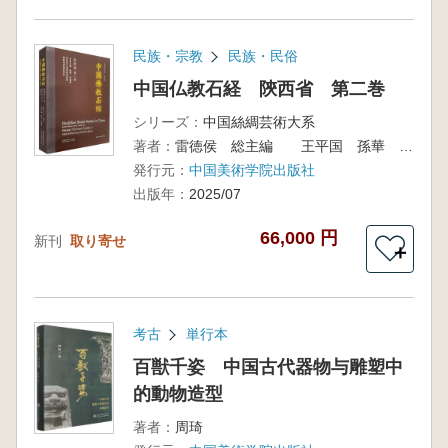
民族・宗教
民族・民俗
中国仏教石経 陝西省 第二巻
シリーズ：
中国絲綢芸術大系
著者：
雷徳侯 総主編 王平国 孫華 主編
発行元：
中国美術学院出版社
出版年：
2025/07
66,000 円
新刊
取り寄せ
＋
考古
単行本
百獣千姿 中国古代器物与雕塑中
的動物造型
著者：
周琦