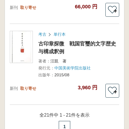
66,000 円
新刊
取り寄せ
＋
考古
単行本
古印章探微 戦国官璽的文字歴史
与構成釈例
著者：
汪凱 著
発行元：
中国美術学院出版社
出版年：
2015/08
3,960 円
新刊
取り寄せ
＋
全21件中 1 - 21件を表示
1