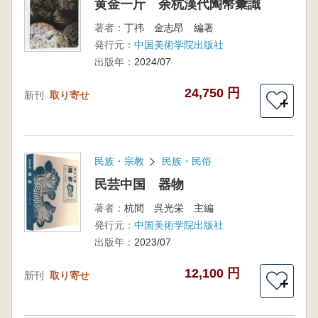
黄金一斤 余杭漢代陶幣彙識
著者：
丁祎 金志昂 編著
発行元：
中国美術学院出版社
出版年：
2024/07
24,750 円
新刊
取り寄せ
＋
民族・宗教
民族・民俗
民芸中国 器物
著者：
杭間 呉光栄 主編
発行元：
中国美術学院出版社
出版年：
2023/07
12,100 円
新刊
取り寄せ
＋