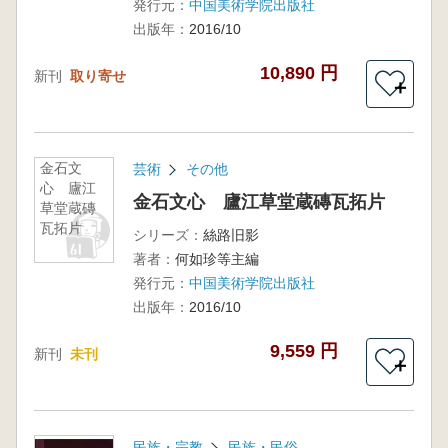
発行元：
中国美術学院出版社
出版年：
2016/10
10,890 円
新刊
取り寄せ
＋
金石文
芸術
その他
心 廬江
金石文心 廬江草堂蔵磚瓦拓片
草堂蔵磚
瓦拓片
シリーズ：
絲路旧影
著者：
何如珍等主編
発行元：
中国美術学院出版社
出版年：
2016/10
9,559 円
新刊
未刊
＋
民族・宗教
民族・民俗