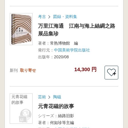
考古
図録・資料集
万里江海通 江南与海上絲綢之路
展品集珍
著者：
常熟博物館 編
発行元：
中国美術学院出版社
出版年：
2020/08
14,300 円
新刊
取り寄せ
＋
元青花磁
芸術
陶磁
的故事
元青花磁的故事
シリーズ：
絲路旧影
著者：
何如珍等主編