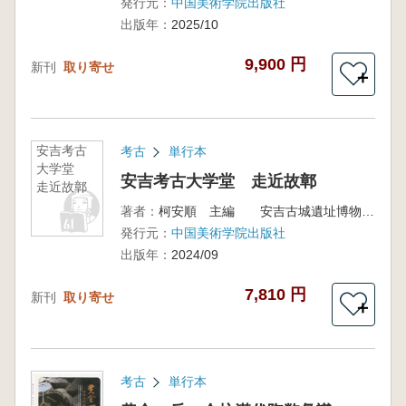
発行元：
中国美術学院出版社
出版年：
2025/10
9,900 円
新刊
取り寄せ
＋
安吉考古
考古
単行本
大学堂
安吉考古大学堂 走近故鄣
走近故鄣
著者：
柯安順 主編 安吉古城遺址博物館 編
発行元：
中国美術学院出版社
出版年：
2024/09
7,810 円
新刊
取り寄せ
＋
考古
単行本