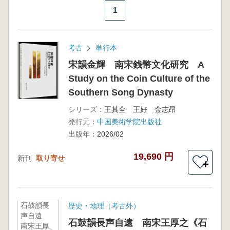
1
考古
単行本
宋韻金輝 南宋銭幣文化研究 A
Study on the Coin Culture of the
Southern Song Dynasty
シリーズ：
王其全 王好 金志昂
発行元：
中国美術学院出版社
出版年：
2026/02
19,690 円
新刊
取り寄せ
＋
石鼓韻長
歴史・地理（考古外）
声自遠
石鼓韻長声自遠 南宋王厚之《石
南宋王厚