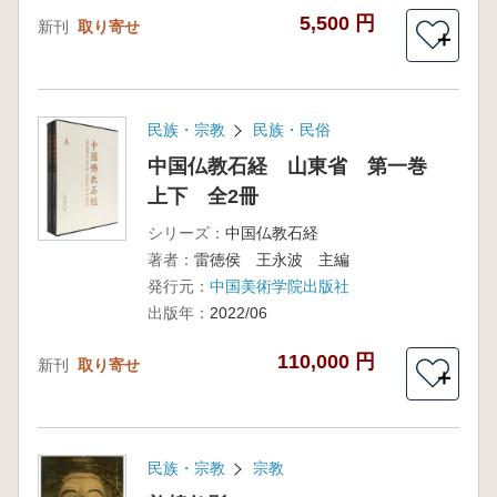
5,500 円
新刊
取り寄せ
＋
民族・宗教
民族・民俗
中国仏教石経 山東省 第一巻
上下 全2冊
シリーズ：
中国仏教石経
著者：
雷徳侯 王永波 主編
発行元：
中国美術学院出版社
出版年：
2022/06
110,000 円
新刊
取り寄せ
＋
民族・宗教
宗教