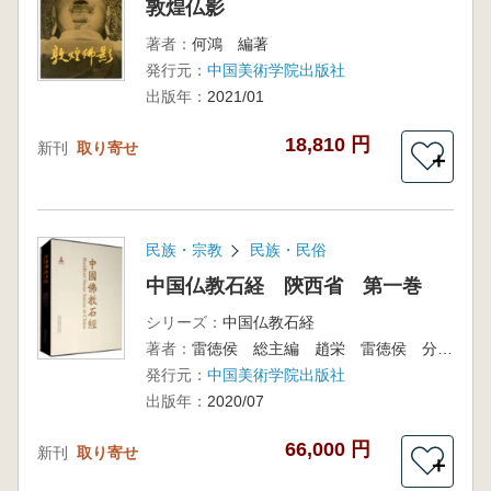
敦煌仏影
著者：
何鴻 編著
発行元：
中国美術学院出版社
出版年：
2021/01
18,810 円
新刊
取り寄せ
＋
民族・宗教
民族・民俗
中国仏教石経 陝西省 第一巻
シリーズ：
中国仏教石経
著者：
雷徳侯 総主編 趙栄 雷徳侯 分冊主編
発行元：
中国美術学院出版社
出版年：
2020/07
66,000 円
新刊
取り寄せ
＋