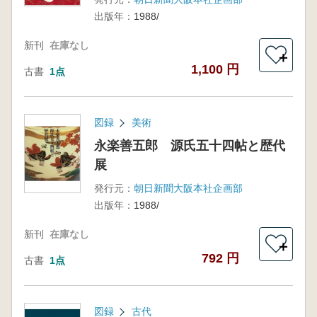
出版年：
1988/
新刊
在庫なし
＋
1,100 円
古書
1点
図録
美術
永楽善五郎 源氏五十四帖と歴代
展
発行元：
朝日新聞大阪本社企画部
出版年：
1988/
新刊
在庫なし
＋
792 円
古書
1点
図録
古代