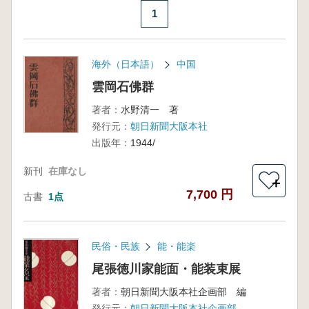
1
海外（日本語）
中国
雲岡石佛群
著者：
水野清一 著
発行元：
朝日新聞大阪本社
出版年：
1944/
新刊
在庫なし
＋
7,700 円
古書
1点
民俗・民族
能・能楽
尾張徳川家能面・能装束展
著者：
朝日新聞大阪本社企画部 編
発行元：
朝日新聞大阪本社企画部