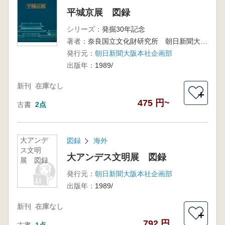
平城京展 図録
シリーズ：
発掘30年記念
著者：
奈良国立文化財研究所 朝日新聞大阪本社企画部
発行元：
朝日新聞大阪本社企画部
出版年：
1989/
新刊
在庫なし
＋
475 円~
古書
2点
大アンデ
図録
海外
ス文明
大アンデス文明展 図録
展 図録
発行元：
朝日新聞大阪本社企画部
出版年：
1989/
新刊
在庫なし
＋
792 円