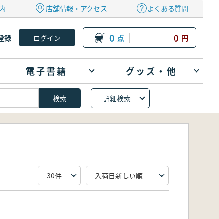
内
店舗情報・アクセス
よくある質問
0
0
登録
点
円
電子書籍
グッズ・他
詳細検索