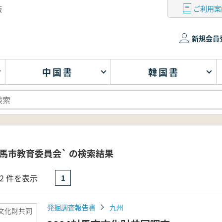
ご利用案
版
新規会員
中国書
韓国書
馬市教育委員会` の検索結果
- 2 件を表示
1
発掘調査報告書
九州
市文化財共同