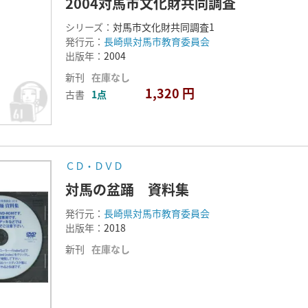
2004対馬市文化財共同調査
シリーズ：
対馬市文化財共同調査1
発行元：
長崎県対馬市教育委員会
出版年：
2004
新刊
在庫なし
1,320 円
古書
1点
ＣＤ・ＤＶＤ
対馬の盆踊 資料集
発行元：
長崎県対馬市教育委員会
出版年：
2018
新刊
在庫なし