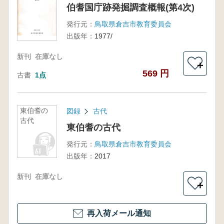
伯耆国庁跡発掘調査概報(第4次)
発行元：
鳥取県倉吉市教育委員会
出版年：
1977/
新刊
在庫なし
＋
569 円
古書
1点
東伯耆の
図録
古代
古代
東伯耆の古代
発行元：
鳥取県倉吉市教育委員会
出版年：
2017
新刊
在庫なし
＋
再入荷メール通知