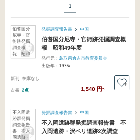
1
伯耆国分
発掘調査報告書
中国
尼寺・官
伯耆国分尼寺・官衙跡発掘調査概
衙跡発掘
報 昭和49年度
調査概
報 昭和
発行元：
鳥取県倉吉市教育委員会
49年度
出版年：
1975/
新刊
在庫なし
＋
1,540 円~
古書
2点
不入岡遺
発掘調査報告書
中国
跡群発掘
不入岡遺跡群発掘調査報告書 不
調査報告
入岡遺跡・沢ベリ遺跡2次調査
書 不入
岡遺跡・