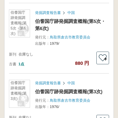
伯耆国庁
発掘調査報告書
中国
跡発掘調
伯耆国庁跡発掘調査概報(第5次・
査概報(第
第6次)
5次・第6
次)
発行元：
鳥取県倉吉市教育委員会
出版年：
1979/
新刊
在庫なし
＋
880 円
古書
1点
伯耆国庁
発掘調査報告書
中国
跡発掘調
伯耆国庁跡発掘調査概報(第3次)
査概報(第
3次)
発行元：
鳥取県倉吉市教育委員会
出版年：
1976/
新刊
在庫なし