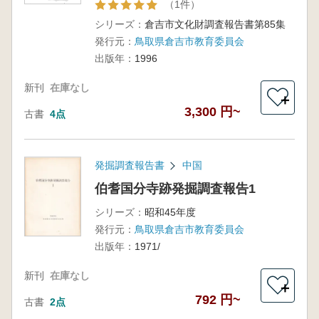
（1件）
沢ベリ遺
跡2次調査
シリーズ：
倉吉市文化財調査報告書第85集
発行元：
鳥取県倉吉市教育委員会
出版年：
1996
新刊
在庫なし
＋
3,300 円~
古書
4点
発掘調査報告書
中国
伯耆国分寺跡発掘調査報告1
シリーズ：
昭和45年度
発行元：
鳥取県倉吉市教育委員会
出版年：
1971/
新刊
在庫なし
＋
792 円~
古書
2点