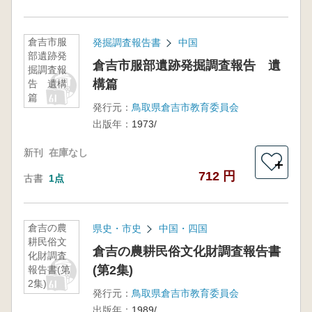
倉吉市服
発掘調査報告書
中国
部遺跡発
倉吉市服部遺跡発掘調査報告 遺
掘調査報
構篇
告 遺構
篇
発行元：
鳥取県倉吉市教育委員会
出版年：
1973/
新刊
在庫なし
＋
712 円
古書
1点
倉吉の農
県史・市史
中国・四国
耕民俗文
倉吉の農耕民俗文化財調査報告書
化財調査
(第2集)
報告書(第
2集)
発行元：
鳥取県倉吉市教育委員会
出版年：
1989/