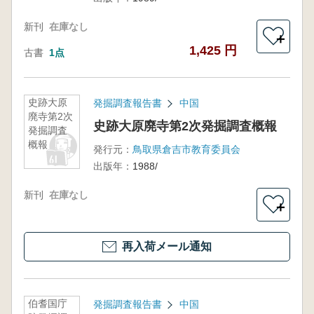
新刊
在庫なし
＋
1,425 円
古書
1点
史跡大原
発掘調査報告書
中国
廃寺第2次
史跡大原廃寺第2次発掘調査概報
発掘調査
概報
発行元：
鳥取県倉吉市教育委員会
出版年：
1988/
新刊
在庫なし
＋
再入荷メール通知
伯耆国庁
発掘調査報告書
中国