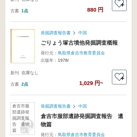
＋
880 円
古書
1点
発掘調査報告書
中国
ごりょう塚古墳他発掘調査概報
発行元：
鳥取県倉吉市教育委員会
出版年：
1978/
新刊
在庫なし
＋
1,029 円~
古書
2点
倉吉市服
発掘調査報告書
中国
部遺跡発
倉吉市服部遺跡発掘調査報告 遺
掘調査報
物篇
告 遺物
篇
発行元：
鳥取県倉吉市教育委員会