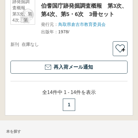
跡発掘調
伯耆国庁跡発掘調査概報 第3次、
査概報
第4次、第5・6次 3冊セット
第3次、第
4次、第
発行元：
鳥取県倉吉市教育委員会
5・6次 3
出版年：
1978/
冊セット
新刊
在庫なし
＋
再入荷メール通知
全14件中 1 - 14件を表示
1
本を探す