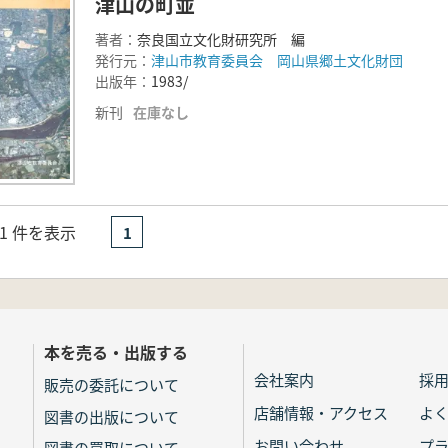
津山の町並
著者：
奈良国立文化財研究所 編
発行元：
津山市教育委員会 岡山県郷土文化財団
出版年：
1983/
新刊
在庫なし
- 1 件を表示
1
本を売る・出版する
会社案内
採
販売の委託について
店舗情報・アクセス
よ
図書の出版について
お問い合わせ
プ
図書の買取について