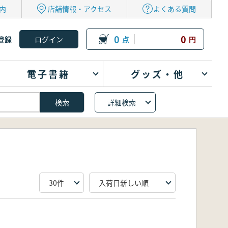
内
店舗情報・アクセス
よくある質問
0
0
登録
点
円
電子書籍
グッズ・他
詳細検索