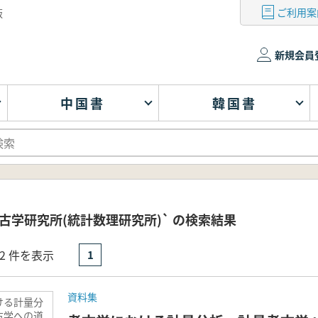
ご利用案
版
新規会員
中国書
韓国書
古学研究所(統計数理研究所)` の検索結果
- 2 件を表示
1
資料集
ける計量分
古学への道