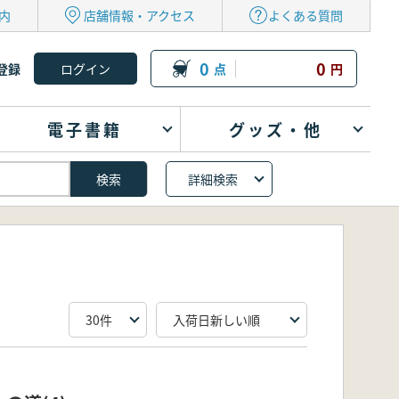
内
店舗情報・アクセス
よくある質問
0
0
登録
点
円
電子書籍
グッズ・他
詳細検索