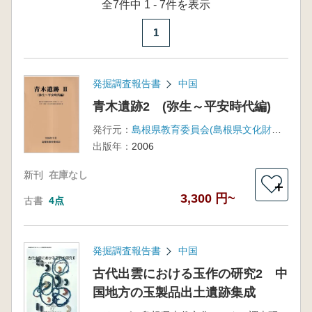
全7件中 1 - 7件を表示
1
発掘調査報告書
中国
青木遺跡2 (弥生～平安時代編)
発行元：
島根県教育委員会(島根県文化財愛護協会)
出版年：
2006
新刊
在庫なし
＋
3,300 円~
古書
4点
発掘調査報告書
中国
古代出雲における玉作の研究2 中
国地方の玉製品出土遺跡集成