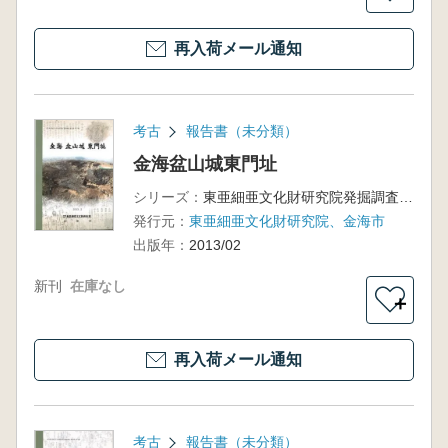
再入荷メール通知
考古
報告書（未分類）
金海盆山城東門址
シリーズ：
東亜細亜文化財研究院発掘調査報告書第70輯
発行元：
東亜細亜文化財研究院、金海市
出版年：
2013/02
新刊
在庫なし
＋
再入荷メール通知
考古
報告書（未分類）