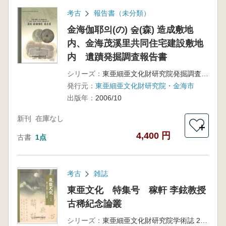
考古
報告書（未分類）
金海伽耶의(の) 숲(森) 造成敷地
内、金海茂溪里共同住宅建設敷地
内 遺蹟発掘調査報告書
シリーズ：
東亜細亜文化財研究院発掘調査報告書第8輯
発行元：
東亜細亜文化財研究院・金海市
出版年：
2006/10
新刊
在庫なし
＋
4,400 円
古書
1点
考古
雑誌
東亜文化 特集号 稼軒 李鉉教授
古稀紀念論叢
シリーズ：
東亜細亜文化財研究院学術誌 2・3合輯