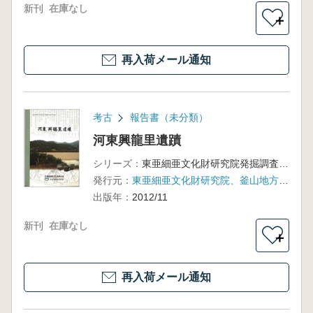
新刊
在庫なし
＋
再入荷メール通知
考古
報告書（未分類）
河東興龍里遺蹟
シリーズ：
東亜細亜文化財研究院発掘調査報告書第68輯
発行元：
東亜細亜文化財研究院、釜山地方国土管理庁
出版年：
2012/11
新刊
在庫なし
＋
再入荷メール通知