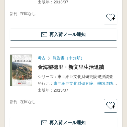
出版年：
2013/07
新刊
在庫なし
＋
再入荷メール通知
考古
報告書（未分類）
金海望徳里・新文里生活遺蹟
シリーズ：
東亜細亜文化財研究院発掘調査報告書第77輯
発行元：
東亜細亜文化財研究院、韓国道路公社
出版年：
2013/07
新刊
在庫なし
＋
再入荷メール通知