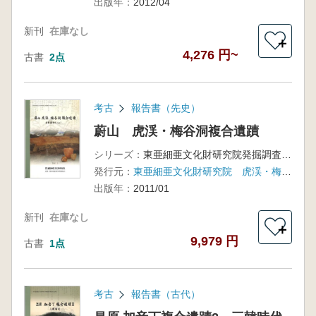
出版年：
2012/04
新刊
在庫なし
＋
4,276 円~
古書
2点
考古
報告書（先史）
蔚山 虎渓・梅谷洞複合遺蹟
シリーズ：
東亜細亜文化財研究院発掘調査報告書第47輯
発行元：
東亜細亜文化財研究院 虎渓・梅谷地区都市開発組合
出版年：
2011/01
新刊
在庫なし
＋
9,979 円
古書
1点
考古
報告書（古代）