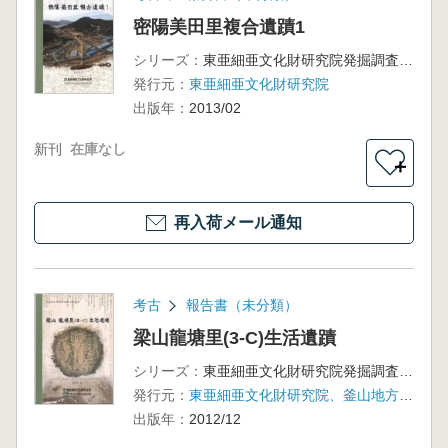
密陽美田里複合遺蹟1
シリーズ：
東亜細亜文化財研究院発掘調査報告書第71輯
発行元：
東亜細亜文化財研究院
出版年：
2013/02
新刊
在庫なし
＋
再入荷メール通知
考古
報告書（未分類）
梁山龍塘里(3-C)生活遺蹟
シリーズ：
東亜細亜文化財研究院発掘調査報告書第69輯
発行元：
東亜細亜文化財研究院、釜山地方国土管理庁
出版年：
2012/12