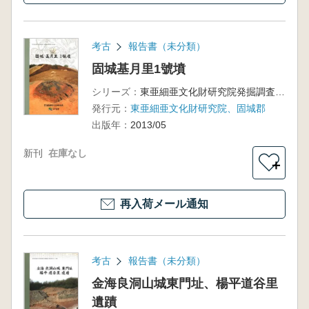
考古
報告書（未分類）
固城基月里1號墳
シリーズ：
東亜細亜文化財研究院発掘調査報告書第75輯
発行元：
東亜細亜文化財研究院、固城郡
出版年：
2013/05
新刊
在庫なし
＋
再入荷メール通知
考古
報告書（未分類）
金海良洞山城東門址、楊平道谷里
遺蹟