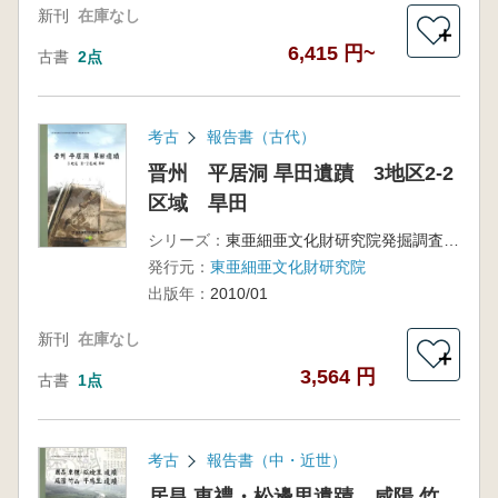
新刊
在庫なし
＋
6,415 円~
古書
2点
考古
報告書（古代）
晋州 平居洞 旱田遺蹟 3地区2-2
区域 旱田
シリーズ：
東亜細亜文化財研究院発掘調査報告書第37輯
発行元：
東亜細亜文化財研究院
出版年：
2010/01
新刊
在庫なし
＋
3,564 円
古書
1点
考古
報告書（中・近世）
居昌 東禮・松邊里遺蹟 咸陽 竹