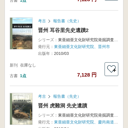
古書
1点
考古
報告書（先史）
晋州 耳谷里先史遺蹟2
シリーズ：
東亜細亜文化財研究院発掘調査報告書第41輯
発行元：
東亜細亜文化財研究院、晋州市
出版年：
2010/03
新刊
在庫なし
＋
7,128 円
古書
1点
考古
報告書（先史）
晋州 虎難洞 先史遺蹟
シリーズ：
東亜細亜文化財研究院発掘調査報告書 第60輯
発行元：
東亜細亜文化財研究院、慶尚南道開発公社