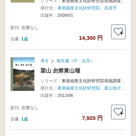
シリーズ：
東亜細亜文化財研究院発掘調査報告書第29輯
発行元：
東亜細亜文化財研究院、昌原市
出版年：
2009/01
新刊
在庫なし
＋
14,300 円
古書
1点
考古
報告書（中・近世）
梁山 勿禁黄山堰
シリーズ：
東亜細亜文化財研究院発掘調査報告書 第63輯
発行元：
東亜細亜文化財研究院、釜山地方国土管理庁
出版年：
2012/06
新刊
在庫なし
＋
7,920 円
古書
1点