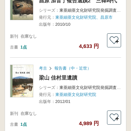
昌原 加音丁複合遺蹟2 三韓時代
シリーズ：
東亜細亜文化財研究院発掘調査報告書 第46輯
発行元：
東亜細亜文化財研究院、昌原市
出版年：
2010/10
新刊
在庫なし
＋
4,633 円
古書
1点
考古
報告書（中・近世）
梁山 佳村里遺蹟
シリーズ：
東亜細亜文化財研究院発掘調査報告書 第57輯
発行元：
東亜細亜文化財研究院
出版年：
2012/01
新刊
在庫なし
＋
4,989 円
古書
1点