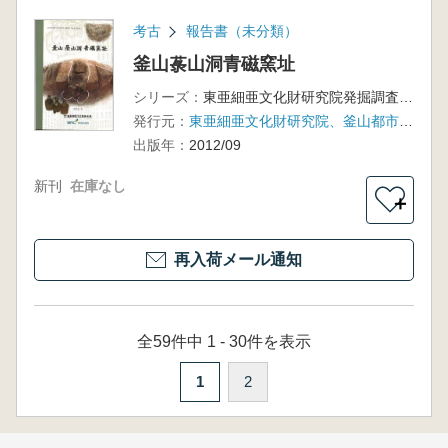
考古
報告書（未分類）
釜山菉山洞青磁窯址
シリーズ：
東亜細亜文化財研究院発掘調査報告書第66輯
発行元：
東亜細亜文化財研究院、釜山都市公社
出版年：
2012/09
新刊
在庫なし
＋
再入荷メール通知
全59件中 1 - 30件を表示
1
2