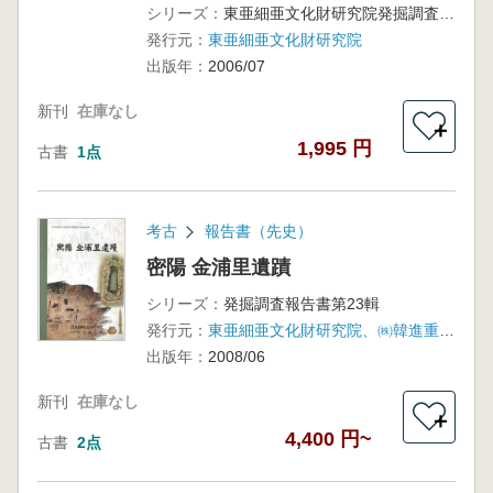
シリーズ：
東亜細亜文化財研究院発掘調査報告書第6輯
発行元：
東亜細亜文化財研究院
出版年：
2006/07
新刊
在庫なし
＋
1,995 円
古書
1点
考古
報告書（先史）
密陽 金浦里遺蹟
シリーズ：
発掘調査報告書第23輯
発行元：
東亜細亜文化財研究院、㈱韓進重工業
出版年：
2008/06
新刊
在庫なし
＋
4,400 円~
古書
2点