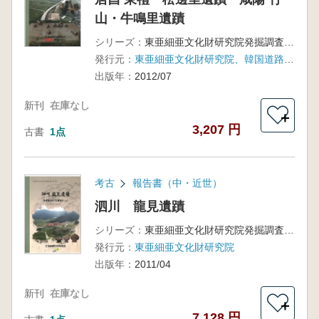
山・牛鳴里遺蹟
シリーズ：
東亜細亜文化財研究院発掘調査報告書 第64輯
発行元：
東亜細亜文化財研究院、韓国道路公社
出版年：
2012/07
新刊
在庫なし
＋
3,207 円
古書
1点
考古
報告書（中・近世）
泗川 龍見遺蹟
シリーズ：
東亜細亜文化財研究院発掘調査報告書第48輯
発行元：
東亜細亜文化財研究院
出版年：
2011/04
新刊
在庫なし
＋
7,128 円