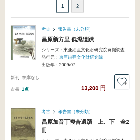
1
2
考古
報告書（未分類）
昌原新方里 低濕遺蹟
シリーズ：
東亜細亜文化財研究院発掘調査報告書第33輯
発行元：
東亜細亜文化財研究院
出版年：
2009/07
新刊
在庫なし
＋
13,200 円
古書
1点
考古
報告書（未分類）
昌原加音丁複合遺蹟 上、下 全2
冊