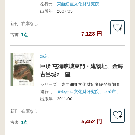
発行元：
東亜細亜文化財研究院
出版年：
2007/03
新刊
在庫なし
＋
7,128 円
古書
1点
城郭
巨済 屯徳岐城東門・建物址、金海
古邑城2 隍
シリーズ：
東亜細亜文化財研究院発掘調査報告書 第51輯
発行元：
東亜細亜文化財研究院、巨済市、慶尚南道教育庁
出版年：
2011/06
新刊
在庫なし
＋
5,452 円
古書
1点