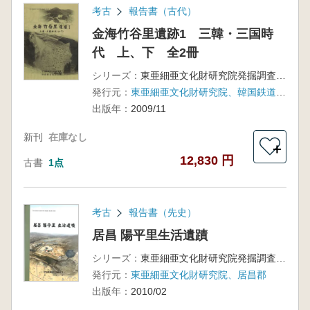
考古
報告書（古代）
金海竹谷里遺跡1 三韓・三国時
代 上、下 全2冊
シリーズ：
東亜細亜文化財研究院発掘調査報告書第36輯
発行元：
東亜細亜文化財研究院、韓国鉄道施設公団
出版年：
2009/11
新刊
在庫なし
＋
12,830 円
古書
1点
考古
報告書（先史）
居昌 陽平里生活遺蹟
シリーズ：
東亜細亜文化財研究院発掘調査報告書第38輯
発行元：
東亜細亜文化財研究院、居昌郡
出版年：
2010/02