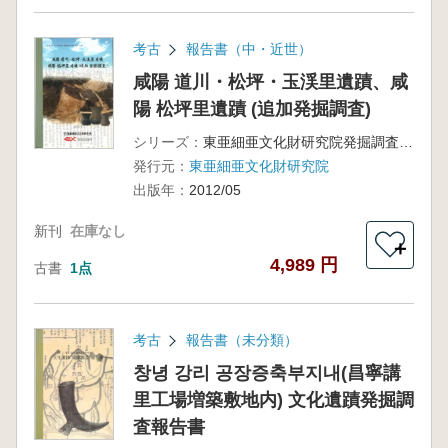
考古
報告書（中・近世）
咸陽 道川・松坪・玉渓里遺蹟、咸
陽 松坪里遺蹟 (追加発掘調査)
シリーズ：
東亜細亜文化財研究院発掘調査報告書 第61、62輯
発行元：
東亜細亜文化財研究院
出版年：
2012/05
新刊
在庫なし
＋
4,989 円
古書
1点
考古
報告書（未分類）
창녕 강리 공장증축부지내(昌寧講
里工場増築敷地内) 文化遺蹟発掘調
査報告書