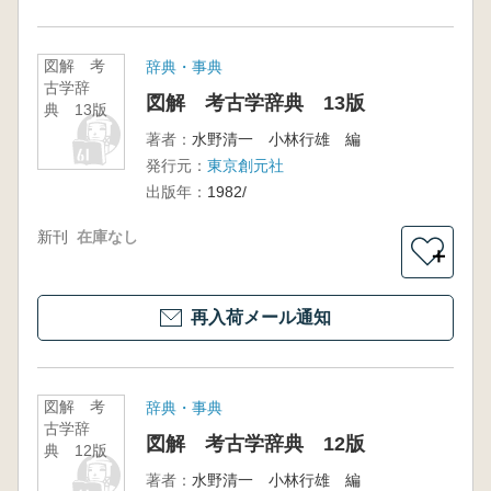
図解 考
辞典・事典
古学辞
図解 考古学辞典 13版
典 13版
著者：
水野清一 小林行雄 編
発行元：
東京創元社
出版年：
1982/
新刊
在庫なし
＋
再入荷メール通知
図解 考
辞典・事典
古学辞
図解 考古学辞典 12版
典 12版
著者：
水野清一 小林行雄 編