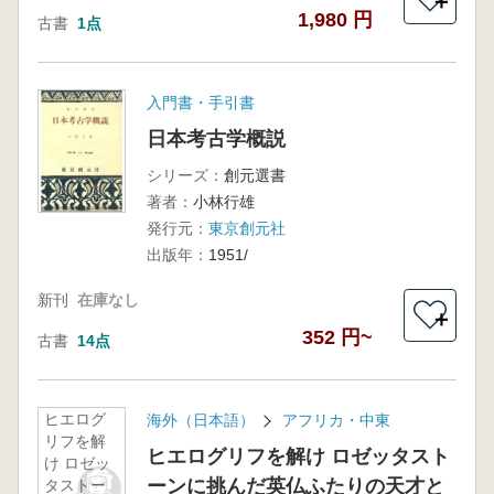
＋
1,980 円
古書
1点
入門書・手引書
日本考古学概説
シリーズ：
創元選書
著者：
小林行雄
発行元：
東京創元社
出版年：
1951/
新刊
在庫なし
＋
352 円~
古書
14点
ヒエログ
海外（日本語）
アフリカ・中東
リフを解
ヒエログリフを解け ロゼッタスト
け ロゼッ
ーンに挑んだ英仏ふたりの天才と
タストー