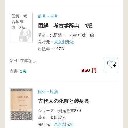
図解 考
辞典・事典
古学辞
図解 考古学辞典 9版
典 9版
著者：
水野清一 小林行雄 編
発行元：
東京創元社
出版年：
1976/
新刊
在庫なし
＋
950 円
古書
1点
民俗・民族
古代人の化粧と装身具
シリーズ：
創元選書280
著者：
原田淑人
発行元：
東京創元社