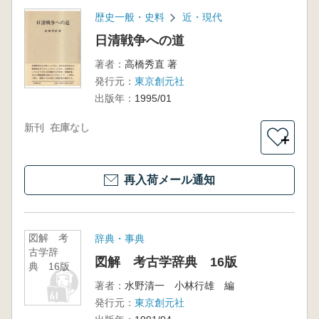
歴史一般・史料
近・現代
日清戦争への道
著者：
高橋秀直 著
発行元：
東京創元社
出版年：
1995/01
新刊
在庫なし
＋
再入荷メール通知
図解 考
辞典・事典
古学辞
図解 考古学辞典 16版
典 16版
著者：
水野清一 小林行雄 編
発行元：
東京創元社