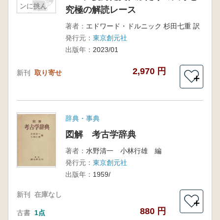
ンに挑ん
究極の解読レース
だ英仏ふ
たりの天
著者：
エドワード・ドルニック 杉田七重 訳
才と究極
発行元：
東京創元社
の解読レ
出版年：
2023/01
ース
2,970 円
新刊
取り寄せ
＋
辞典・事典
図解 考古学辞典
著者：
水野清一 小林行雄 編
発行元：
東京創元社
出版年：
1959/
新刊
在庫なし
＋
880 円
古書
1点