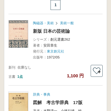
1
陶磁器・美術
美術一般
新版 日本の芸術論
シリーズ：
創元選書262
著者：
安田章生
発行元：
東京創元社
出版年：
1972/05
新刊
在庫なし
＋
1,100 円
古書
1点
辞典・事典
図解 考古学辞典 17版
著者：
水野清一 小林行雄 編