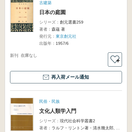
古建築
日本の庭園
シリーズ：
創元選書259
著者：
森蘊 著
発行元：
東京創元社
出版年：
1957/6
新刊
在庫なし
＋
再入荷メール通知
民俗・民族
文化人類学入門
シリーズ：
現代社会科学叢書2
著者：
ラルフ・リントン著・清水幾太郎, 犬養康彦訳