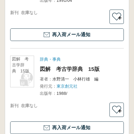
出版年：
1991/04
新刊
在庫なし
＋
再入荷メール通知
図解 考
辞典・事典
古学辞
図解 考古学辞典 15版
典 15版
著者：
水野清一 小林行雄 編
発行元：
東京創元社
出版年：
1988/
新刊
在庫なし
＋
再入荷メール通知