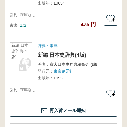
出版年：
1963/
新刊
在庫なし
＋
475 円
古書
1点
新編 日本
辞典・事典
史辞典(4
新編 日本史辞典(4版)
版)
著者：
京大日本史辞典編纂会 (編)
発行元：
東京創元社
出版年：
1995
新刊
在庫なし
＋
再入荷メール通知