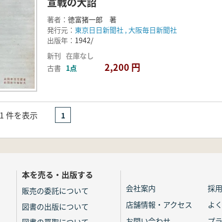
宣戦の大詔
著者：
徳富猪一郎 著
発行元：
東京日日新聞社 , 大阪毎日新聞社
出版年：
1942/
新刊
在庫なし
2,200 円
古書
1点
- 1 件を表示
1
本を売る・出版する
会社案内
採
販売の委託について
店舗情報・アクセス
よ
図書の出版について
お問い合わせ
プ
図書の買取について