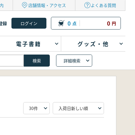
内
店舗情報・アクセス
よくある質問
0
0
登録
点
円
電子書籍
グッズ・他
詳細検索