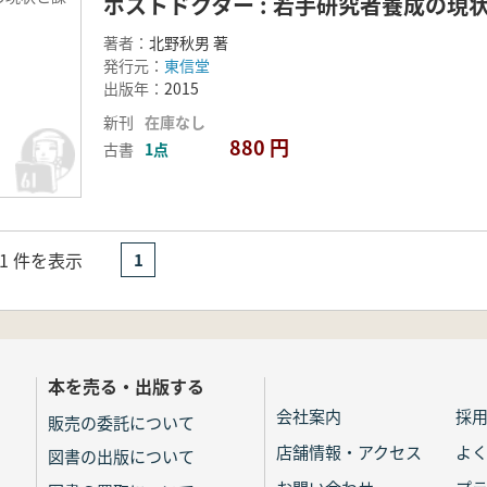
ポストドクター : 若手研究者養成の現
著者：
北野秋男 著
発行元：
東信堂
出版年：
2015
新刊
在庫なし
880 円
古書
1点
- 1 件を表示
1
本を売る・出版する
会社案内
採
販売の委託について
店舗情報・アクセス
よ
図書の出版について