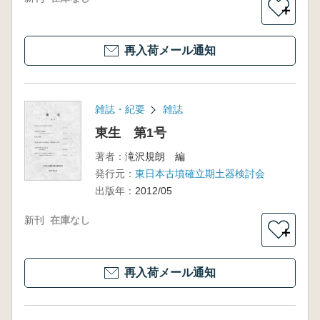
＋
再入荷メール通知
雑誌・紀要
雑誌
東生 第1号
著者：
滝沢規朗 編
発行元：
東日本古墳確立期土器検討会
出版年：
2012/05
新刊
在庫なし
＋
再入荷メール通知