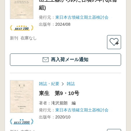
組)
発行元：
東日本古墳確立期土器検討会
出版年：
2024/08
新刊
在庫なし
＋
再入荷メール通知
雑誌・紀要
雑誌
東生 第9・10号
著者：
滝沢規朗 編
発行元：
東日本古墳確立期土器検討会
出版年：
2020/10