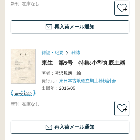
新刊
在庫なし
＋
再入荷メール通知
雑誌・紀要
雑誌
東生 第5号 特集:小型丸底土器
著者：
滝沢規朗 編
発行元：
東日本古墳確立期土器検討会
出版年：
2016/05
新刊
在庫なし
＋
再入荷メール通知