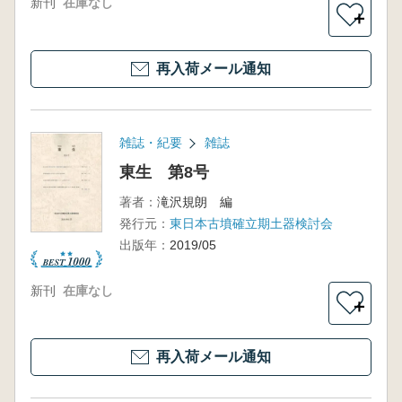
新刊
在庫なし
＋
再入荷メール通知
雑誌・紀要
雑誌
東生 第8号
著者：
滝沢規朗 編
発行元：
東日本古墳確立期土器検討会
出版年：
2019/05
新刊
在庫なし
＋
再入荷メール通知