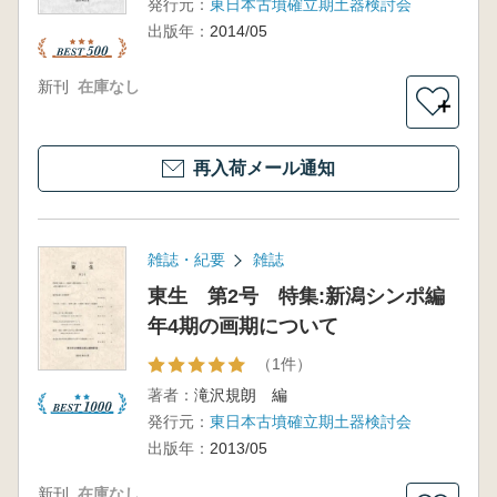
発行元：
東日本古墳確立期土器検討会
出版年：
2014/05
新刊
在庫なし
＋
再入荷メール通知
雑誌・紀要
雑誌
東生 第2号 特集:新潟シンポ編
年4期の画期について
（1件）
著者：
滝沢規朗 編
発行元：
東日本古墳確立期土器検討会
出版年：
2013/05
新刊
在庫なし