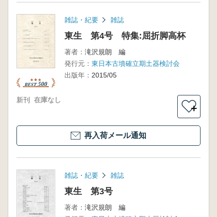
雑誌・紀要
雑誌
東生 第4号 特集:屈折脚高杯
著者：
滝沢規朗 編
発行元：
東日本古墳確立期土器検討会
出版年：
2015/05
新刊
在庫なし
＋
再入荷メール通知
雑誌・紀要
雑誌
東生 第3号
著者：
滝沢規朗 編