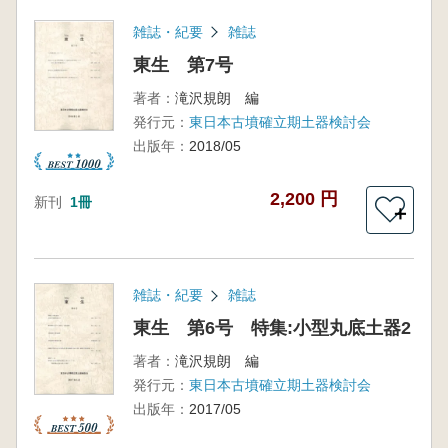
雑誌・紀要
雑誌
東生 第7号
著者：
滝沢規朗 編
発行元：
東日本古墳確立期土器検討会
出版年：
2018/05
2,200 円
新刊
1冊
＋
雑誌・紀要
雑誌
東生 第6号 特集:小型丸底土器2
著者：
滝沢規朗 編
発行元：
東日本古墳確立期土器検討会
出版年：
2017/05