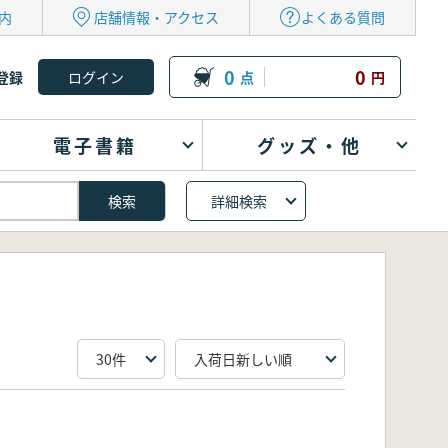
内
店舗情報・アクセス
よくある質問
0
0
登録
点
円
電子書籍
グッズ・他
詳細検索