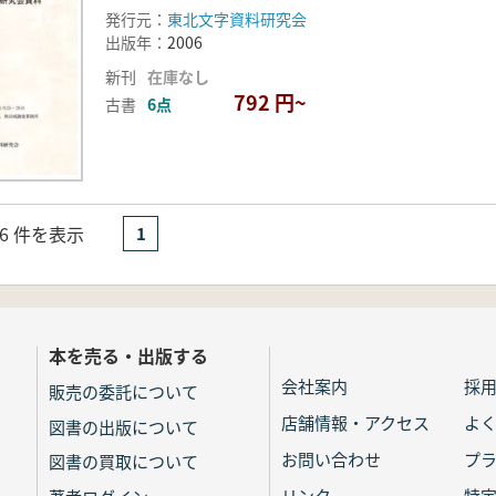
発行元：
東北文字資料研究会
出版年：
2006
新刊
在庫なし
792 円~
古書
6点
- 6 件を表示
1
本を売る・出版する
会社案内
採
販売の委託について
店舗情報・アクセス
よ
図書の出版について
お問い合わせ
プ
図書の買取について
リンク
特