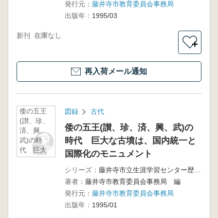
発行元：
藤井寺市教育委員会事務局
出版年：
1995/03
新刊
在庫なし
＋
再入荷メール通知
倭の五王
図録
古代
(讃、珍、
倭の五王(讃、珍、済、興、武)の
済、興、
時代 巨大な古墳は、国内統一と
武)の時
代 巨大
国際化のモニュメント
な古墳
は、国内
シリーズ：
藤井寺市立生涯学習センター歴史展示室解説図録
統一と国
著者：
藤井寺市教育委員会事務局 編
際化のモ
発行元：
藤井寺市教育委員会事務局
ニュメン
出版年：
1995/01
ト