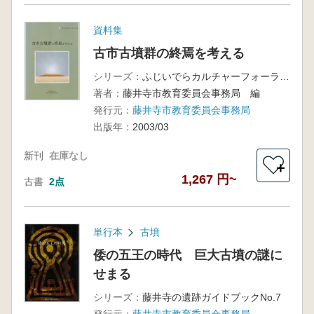
資料集
古市古墳群の終焉を考える
シリーズ：
ふじいでらカルチャーフォーラム9
著者：
藤井寺市教育委員会事務局 編
発行元：
藤井寺市教育委員会事務局
出版年：
2003/03
新刊
在庫なし
＋
1,267 円~
古書
2点
単行本
古墳
倭の五王の時代 巨大古墳の謎に
せまる
シリーズ：
藤井寺の遺跡ガイドブックNo.7