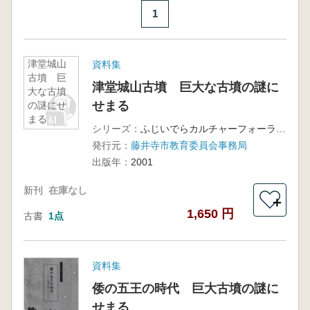
1
津堂城山
資料集
古墳 巨
津堂城山古墳 巨大な古墳の謎に
大な古墳
せまる
の謎にせ
まる
シリーズ：
ふじいでらカルチャーフォーラム8
発行元：
藤井寺市教育委員会事務局
出版年：
2001
新刊
在庫なし
＋
1,650 円
古書
1点
資料集
倭の五王の時代 巨大古墳の謎に
せまる