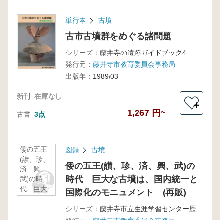
単行本
古墳
古市古墳群をめぐる諸問題
シリーズ：
藤井寺の遺跡ガイドブック4
発行元：
藤井寺市教育委員会事務局
出版年：
1989/03
新刊
在庫なし
＋
1,267 円~
古書
3点
倭の五王
図録
古墳
(讃、珍、
倭の五王(讃、珍、済、興、武)の
済、興、
時代 巨大な古墳は、国内統一と
武)の時
代 巨大
国際化のモニュメント (再販)
な古墳
は、国内
シリーズ：
藤井寺市立生涯学習センター歴史展示室解説図録
統一と国