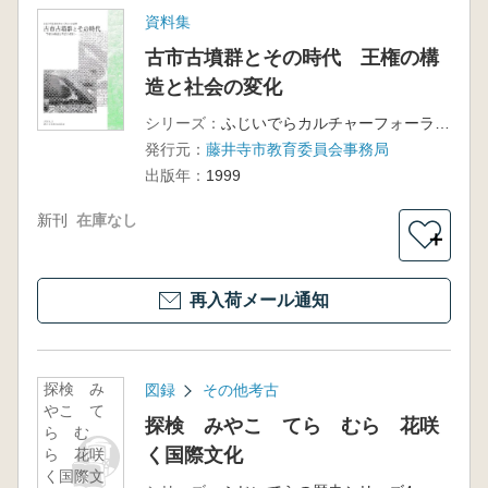
資料集
古市古墳群とその時代 王権の構
造と社会の変化
シリーズ：
ふじいでらカルチャーフォーラム7
発行元：
藤井寺市教育委員会事務局
出版年：
1999
新刊
在庫なし
＋
再入荷メール通知
探検 み
図録
その他考古
やこ て
探検 みやこ てら むら 花咲
ら む
く国際文化
ら 花咲
く国際文