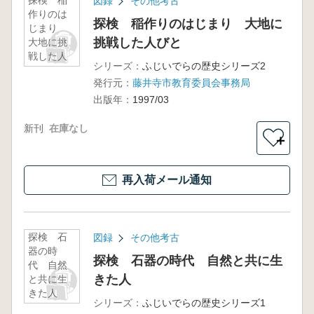
探検 稲
図録
その他考古
作りのは
探検 稲作りのはじまり 大地に
じまり
挑戦した人びと
大地に挑
戦した人
シリーズ：
ふじいでらの歴史シリーズ2
びと
発行元：
藤井寺市教育委員会事務局
出版年：
1997/03
新刊
在庫なし
＋
再入荷メール通知
探検 石
図録
その他考古
器の時
探検 石器の時代 自然と共に生
代 自然
きた人
と共に生
きた人
シリーズ：
ふじいでらの歴史シリーズ1