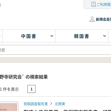
ご利用案
版
新規会員
中国書
韓国書
野寺研究会` の検索結果
- 1 件を表示
1
発掘調査報告書
北関東