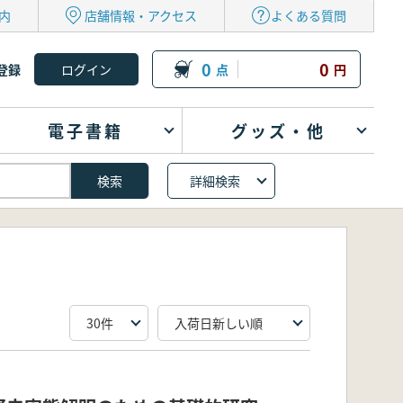
内
店舗情報・アクセス
よくある質問
0
0
登録
点
円
電子書籍
グッズ・他
詳細検索