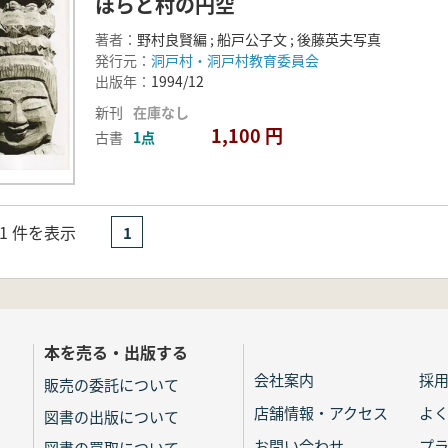
ほらど村の円空
著者：
野村良賢編 ; 船戸公子文 ; 後藤英夫写真
発行元：
洞戸村・洞戸村教育委員会
出版年：
1994/12
新刊
在庫なし
1,100 円
古書
1点
- 1 件を表示
1
本を売る・出版する
会社案内
採
販売の委託について
店舗情報・アクセス
よ
図書の出版について
お問い合わせ
プ
図書の買取について