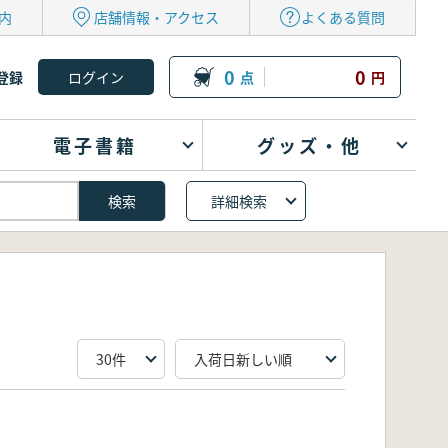
内
店舗情報・アクセス
よくある質問
0
0
登録
点
円
電子書籍
グッズ・他
詳細検索