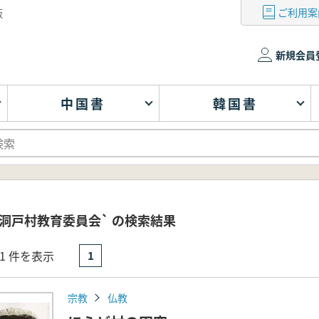
ご利用案
版
新規会員
中国書
韓国書
洞戸村教育委員会` の検索結果
- 1 件を表示
1
宗教
仏教