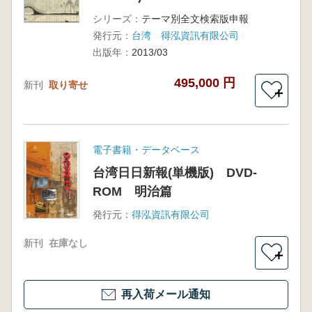
シリーズ：
テーマ別全文検索版申報
発行元：
台湾 得泓資訊有限公司
出版年：
2013/03
495,000 円
新刊
取り寄せ
＋
電子書籍・データベース
台湾日日新報(単機版) DVD-
ROM 明治篇
発行元：
得泓資訊有限公司
新刊
在庫なし
＋
再入荷メール通知