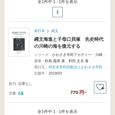
全1件中 1 - 1件を表示
1
単行本
縄文
縄文海進と子母口貝塚 先史時代
の川崎の海を復元する
シリーズ：
かわさき市民アカデミー 川崎学双書シリーズ 4
著者：
松島 義章 著 村田 文夫 著
発行元：
特定非営利活動法人かわさき市民アカデミー(彩流社)
出版年：
2019/03
新刊
在庫なし
＋
770 円~
古書
2点
全1件中 1 - 1件を表示