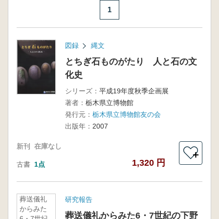
1
図録
縄文
とちぎ石ものがたり 人と石の文
化史
シリーズ：
平成19年度秋季企画展
著者：
栃木県立博物館
発行元：
栃木県立博物館友の会
出版年：
2007
新刊
在庫なし
＋
1,320 円
古書
1点
葬送儀礼
研究報告
からみた
葬送儀礼からみた6・7世紀の下野
6・7世紀