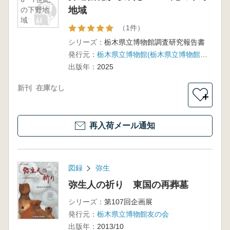
地域
の下野地
域
（1件）
シリーズ：
栃木県立博物館調査研究報告書
発行元：
栃木県立博物館(栃木県立博物館友の会)
出版年：
2025
新刊
在庫なし
＋
再入荷メール通知
図録
弥生
弥生人の祈り 東国の再葬墓
シリーズ：
第107回企画展
発行元：
栃木県立博物館友の会
出版年：
2013/10