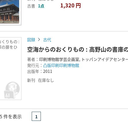
1,320 円
古書
1点
図録
古代
くりもの :
庫の扉をひ
空海からのおくりもの : 高野山の書庫
著者：
印刷博物館学芸企画室, トッパンアイデアセンター
発行元：
凸版印刷印刷博物館
出版年：
2011
新刊
在庫なし
- 5 件を表示
1