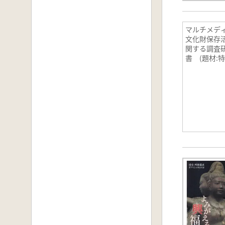
マルチメデ
文化財保存
関する調査
書 (題材:
都原古墳群)