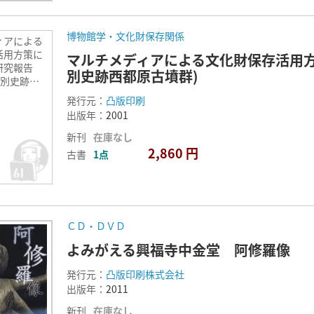
博物館学・文化財保存関係
ィアによる
活用方策に
マルチメディアによる文化財保存活用方
研究報告
別史跡西都原古墳群)
特別史跡西
発行元：
凸版印刷
出版年：
2001
新刊
在庫なし
2,860 円
古書
1点
ＣＤ・ＤＶＤ
よみがえる興福寺中金堂 阿修羅像
発行元：
凸版印刷株式会社
出版年：
2011
新刊
在庫なし