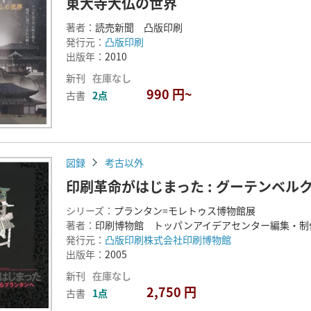
東大寺大仏の世界
著者：
読売新聞 凸版印刷
発行元：
凸版印刷
出版年：
2010
新刊
在庫なし
990 円~
古書
2点
図録
考古以外
印刷革命がはじまった : グーテンベル
シリーズ：
プランタン=モレトゥス博物館展
著者：
印刷博物館 トッパンアイデアセンター編集・制
発行元：
凸版印刷株式会社印刷博物館
出版年：
2005
新刊
在庫なし
2,750 円
古書
1点