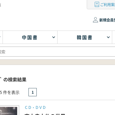
ご利用案
版
新規会員
中国書
韓国書
` の検索結果
- 5 件を表示
1
ＣＤ・ＤＶＤ