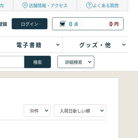
内
店舗情報・アクセス
よくある質問
0
0
登録
点
円
電子書籍
グッズ・他
詳細検索