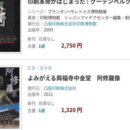
印刷革命がはじまった : グーテンベル
シリーズ：
プランタン=モレトゥス博物館展
著者：
印刷博物館 トッパンアイデアセンター編集・制
発行元：
凸版印刷株式会社印刷博物館
出版年：
2005
新刊
在庫なし
2,750 円
古書
1点
ＣＤ・ＤＶＤ
よみがえる興福寺中金堂 阿修羅像
発行元：
凸版印刷株式会社
出版年：
2011
新刊
在庫なし
1,320 円
古書
1点