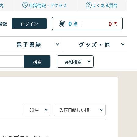
内
店舗情報・アクセス
よくある質問
0
0
登録
点
円
電子書籍
グッズ・他
詳細検索