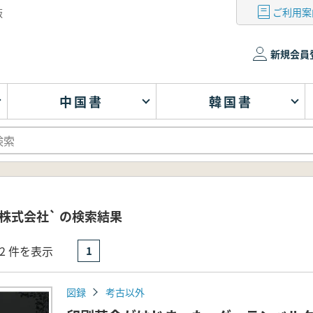
ご利用案
版
新規会員
中国書
韓国書
株式会社` の検索結果
- 2 件を表示
1
図録
考古以外