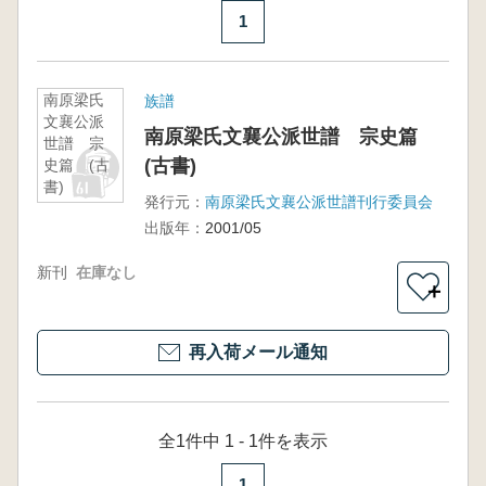
1
南原梁氏
族譜
文襄公派
南原梁氏文襄公派世譜 宗史篇
世譜 宗
(古書)
史篇 (古
書)
発行元：
南原梁氏文襄公派世譜刊行委員会
出版年：
2001/05
新刊
在庫なし
＋
再入荷メール通知
全1件中 1 - 1件を表示
1