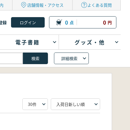
内
店舗情報・アクセス
よくある質問
0
0
登録
点
円
電子書籍
グッズ・他
詳細検索