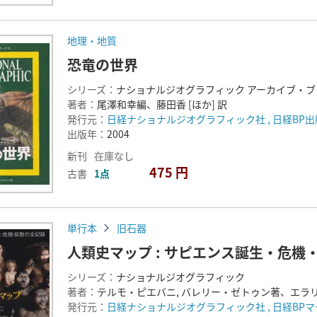
地理・地質
恐竜の世界
シリーズ：
ナショナルジオグラフィック アーカイブ・ブ
著者：
尾澤和幸編、藤田香 [ほか] 訳
発行元：
日経ナショナルジオグラフィック社 , 日経BP
出版年：
2004
新刊
在庫なし
475 円
古書
1点
単行本
旧石器
人類史マップ : サピエンス誕生・危機
シリーズ：
ナショナルジオグラフィック
著者：
テルモ・ピエバニ, バレリー・ゼトゥン著、エラリ
発行元：
日経ナショナルジオグラフィック社 , 日経BPマ