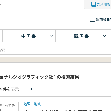
ご利用案
版
新規会員
中国書
韓国書
ョナルジオグラフィック社` の検索結果
- 4 件を表示
1
地理・地質
が行ってみ
窟