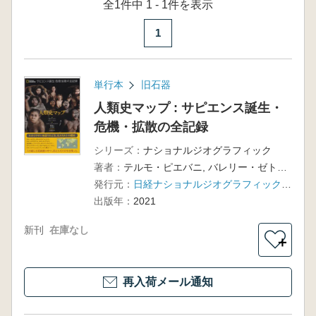
全1件中 1 - 1件を表示
1
単行本
旧石器
人類史マップ : サピエンス誕生・
危機・拡散の全記録
シリーズ：
ナショナルジオグラフィック
著者：
テルモ・ピエバニ, バレリー・ゼトゥン著、エラリー・ジャンクリストフ, 篠原範子, 竹花秀春訳
発行元：
日経ナショナルジオグラフィック社 , 日経BPマーケティング (発売)
出版年：
2021
新刊
在庫なし
＋
再入荷メール通知